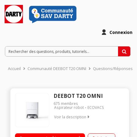
Connexion
Accueil
Communauté DEEBOT T20 OMNI
Questions/Réponses
DEEBOT T20 OMNI
675
membres
Aspirateur robot
ECOVACS
Voir la description
Lavage innovant des serpillières à l'eau chaude Soulèvement
intelligent des serpillières Solution de nettoyage puissante