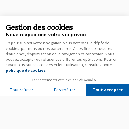
Gestion des cookies
Nous respectons votre vie privée
En poursuivant votre navigation, vous acceptez le dépôt de
cookies, par nous ou nos partenaires, à des fins de mesures
d’audience, d’optimisation de la navigation et connexion. Vous
pouvez accepter ou refuser ces différentes opérations. Pour en
savoir plus sur ces cookies et leur utilisation, consultez notre
politique de cookies
.
Consentements certifiés par
Tout refuser
Paramétrer
Tout accepter
Plateforme de Gestion du Consentement : Personnalisez vos Options
Axeptio consent
Notre plateforme vous permet d'adapter et de gérer vos paramètres de 