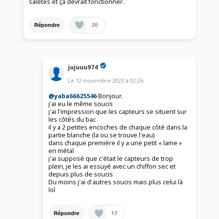
saletés et ça devrait fonctionner.
20
Répondre
jujuuu974
Le
12 novembre 2023
à
02:26
@yaba66625546
Bonjour.
j'ai eu le même soucis
j'ai l'impression que les capteurs se situent sur
les côtés du bac
il y a 2 petites encoches de chaque côté dans la
partie blanche (la ou se trouve l'eau)
dans chaque première il y a une petit « lame »
en métal
j'ai supposé que c'était le capteurs de trop
plein, je les ai essuyé avec un chiffon sec et
depuis plus de soucis
Du moins j'ai d'autres soucis mais plus celui là
lol
17
Répondre