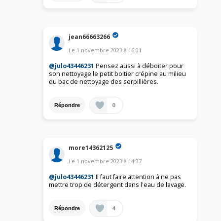
jean66663266
Le
1 novembre 2023
à
16:01
@julo43446231
Pensez aussi à déboiter pour
son nettoyage le petit boitier crépine au milieu
du bac de nettoyage des serpillières.
0
Répondre
more14362125
Le
1 novembre 2023
à
14:37
@julo43446231
Il faut faire attention à ne pas
mettre trop de détergent dans l'eau de lavage.
4
Répondre