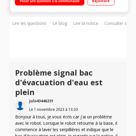
Rejoindre
Poser une question à la communauté
tout-en-un Commande vocale et navigation avancées
Lire les questions
Le blog
Lire la notice
Consulter sur d
Problème signal bac
d'évacuation d'eau est
plein
julo43446231
Le
1 novembre 2023
à
13:20
Bonjour à tous, je vous écris car j'ai un problème
avec le robot. Lorsque le robot retourne à la base, il
commence à laver les serpillières et indique que le
bac d'évacuation est plein. Je regarde sur la notice, il