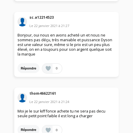
sc.a12214523
Le
22 janvier 2021
à
21:27
Bonjour, oui nous en avons acheté un et nous ne
sommes pas déçu, très maniable et puissance Dyson
est une valeur sure, même si le prix est un peu plus
élevé, on en a toujours pour son argent quelque soit
la marque
0
Répondre
thom46622161
Le
22 janvier 2021
à
21:24
Moi je le sur kiff fonce achete tu ne sera pas decu
seule petit point faible il est long a charger
0
Répondre