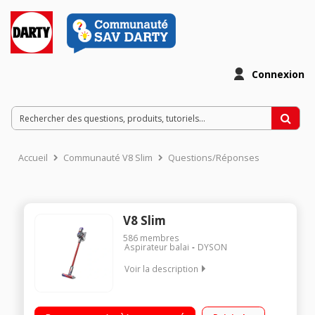
Connexion
Accueil
Communauté V8 Slim
Questions/Réponses
V8 Slim
586
membres
Aspirateur balai
DYSON
Voir la description
Aspirateur plus léger. Sans compromis sur la puissance
d’aspiration. En comparaison avec le Dyson V8 Absolute