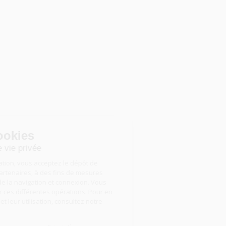
Gestion des cookies
Nous respectons votre vie privée
En poursuivant votre navigation, vous acceptez le dépôt de
cookies, par nous ou nos partenaires, à des fins de mesures
d’audience, d’optimisation de la navigation et connexion. Vous
pouvez accepter ou refuser ces différentes opérations. Pour en
savoir plus sur ces cookies et leur utilisation, consultez notre
politique de cookies
.