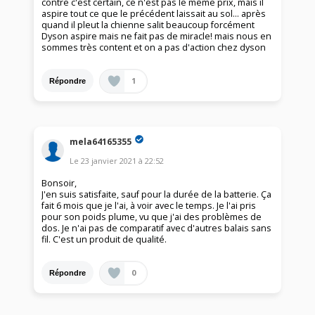
contre c'est certain, ce n'est pas le même prix, mais il
aspire tout ce que le précédent laissait au sol... après
quand il pleut la chienne salit beaucoup forcément
Dyson aspire mais ne fait pas de miracle! mais nous en
sommes très content et on a pas d'action chez dyson
1
Répondre
mela64165355
Le
23 janvier 2021
à
22:52
Bonsoir,
J'en suis satisfaite, sauf pour la durée de la batterie. Ça
fait 6 mois que je l'ai, à voir avec le temps. Je l'ai pris
pour son poids plume, vu que j'ai des problèmes de
dos. Je n'ai pas de comparatif avec d'autres balais sans
fil. C'est un produit de qualité.
0
Répondre