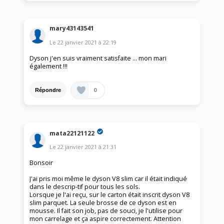
mary43143541
Le
22 janvier 2021
à
22:19
Dyson j'en suis vraiment satisfaite ... mon mari
également !!!
0
Répondre
mata22121122
Le
22 janvier 2021
à
21:31
Bonsoir
J'ai pris moi même le dyson V8 slim car il était indiqué
dans le descrip-tif pour tous les sols.
Lorsque je l'ai reçu, sur le carton était inscrit dyson V8
slim parquet. La seule brosse de ce dyson est en
mousse. Il fait son job, pas de souci, je l'utilise pour
mon carrelage et ça aspire correctement. Attention