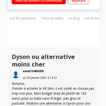
Rejoindre
Poser une question à la communauté
Jusqu’à 40 minutes d’autonomie Système de filtration HEPA
complet de l’appareil Vidage hygiénique du collecteur
Lire les questions
Tutos produits
Le blog
Lire la notice
Dyson ou alternative
moins cher
amel15400200
Le
20 janvier 2021
à
13:51
Bonjour,
J'hésite à acheter le V8 Slim, il est soldé un chouia pas
trop non plus. Mon budget était de plutôt de 150
euros pour un balai sans fil léger, pas gros et
puissant. Réaliste une alternative à Dyson pour une