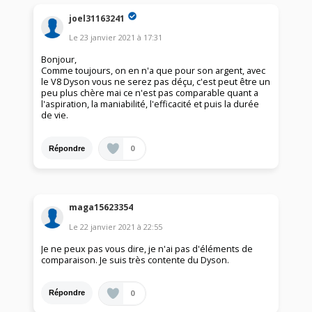
joel31163241
Le
23 janvier 2021
à
17:31
Bonjour,
Comme toujours, on en n'a que pour son argent, avec
le V8 Dyson vous ne serez pas déçu, c'est peut être un
peu plus chère mai ce n'est pas comparable quant a
l'aspiration, la maniabilité, l'efficacité et puis la durée
de vie.
0
Répondre
maga15623354
Le
22 janvier 2021
à
22:55
Je ne peux pas vous dire, je n'ai pas d'éléments de
comparaison. Je suis très contente du Dyson.
0
Répondre