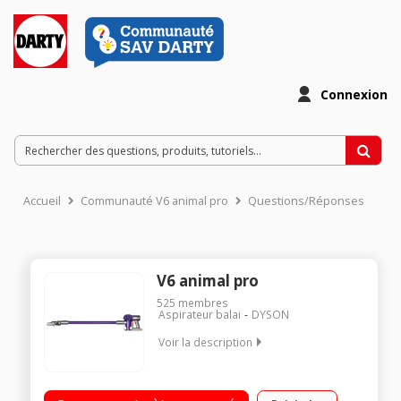
Connexion
Accueil
Communauté V6 animal pro
Questions/Réponses
V6 animal pro
525
membres
Aspirateur balai
DYSON
Voir la description
2 en 1 : balai et à main - Puissance 21,6 Volts - Autonomie 20
minutes Technologie 2 Tier RadialT- Moteur numérique Brosse