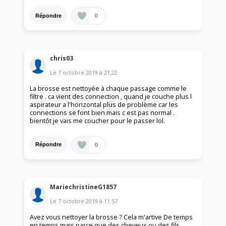
0
Répondre
chris03
Le
7 octobre 2019
à
21:22
La brosse est nettoyée à chaque passage comme le
filtre . ca vient des connection , quand je couche plus l
aspirateur a l'horizontal plus de problème car les
connections se font bien mais c est pas normal .
bientôt je vais me coucher pour le passer lol.
0
Répondre
MariechristineG1857
Le
7 octobre 2019
à
11:57
Avez vous nettoyer la brosse ? Cela m'artive De temps
en temps mais parce que des cheveux ou des fils