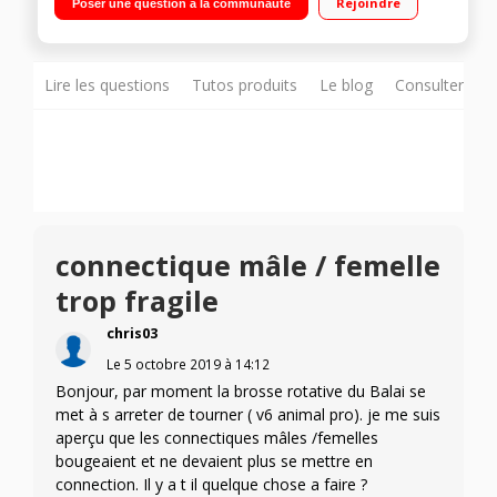
Rejoindre
Poser une question à la communauté
et mini brosse motorisées Long tube détachable
Lire les questions
Tutos produits
Le blog
Consulter sur
connectique mâle / femelle
trop fragile
chris03
Le
5 octobre 2019
à
14:12
Bonjour, par moment la brosse rotative du Balai se
met à s arreter de tourner ( v6 animal pro). je me suis
aperçu que les connectiques mâles /femelles
bougeaient et ne devaient plus se mettre en
connection. Il y a t il quelque chose a faire ?