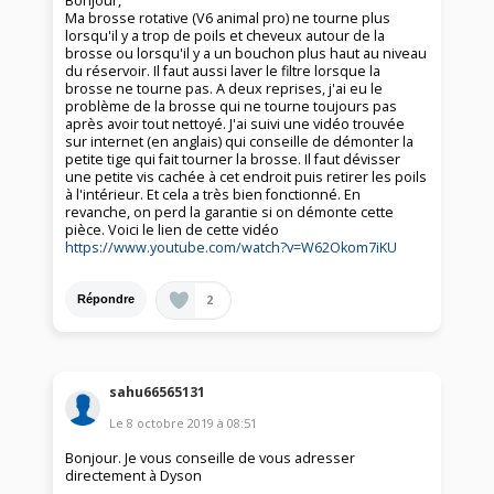
Bonjour,
Ma brosse rotative (V6 animal pro) ne tourne plus
lorsqu'il y a trop de poils et cheveux autour de la
brosse ou lorsqu'il y a un bouchon plus haut au niveau
du réservoir. Il faut aussi laver le filtre lorsque la
brosse ne tourne pas. A deux reprises, j'ai eu le
problème de la brosse qui ne tourne toujours pas
après avoir tout nettoyé. J'ai suivi une vidéo trouvée
sur internet (en anglais) qui conseille de démonter la
petite tige qui fait tourner la brosse. Il faut dévisser
une petite vis cachée à cet endroit puis retirer les poils
à l'intérieur. Et cela a très bien fonctionné. En
revanche, on perd la garantie si on démonte cette
pièce. Voici le lien de cette vidéo
https://www.youtube.com/watch?v=W62Okom7iKU
2
Répondre
sahu66565131
Le
8 octobre 2019
à
08:51
Bonjour. Je vous conseille de vous adresser
directement à Dyson