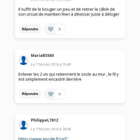
Il suffit de le bouger un peu et de retirer le câble de
son circuit de maintien Rien à dévisser juste à déloger
0
Répondre
MariaB5560
Le
7 février 2016
à
19:43
Enlever les 2 vis qui retiennent le socle au mur , le fil y
est simplement encastré derrière
0
Répondre
PhilippeL7612
Le
7 février 2016
à
18:08
https://www.google.fr/url?