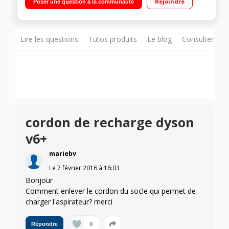
Rejoindre
Poser une question à la communauté
compacte motorisée - Brosse rigide Long tube détachable
Lire les questions
Tutos produits
Le blog
Consulter sur
cordon de recharge dyson
v6+
mariebv
Le
7 février 2016
à
16:03
Bonjour
Comment enlever le cordon du socle qui permet de
charger l'aspirateur? merci
0
Répondre