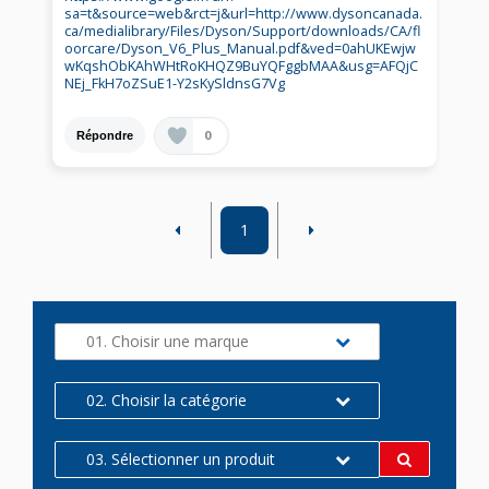
sa=t&source=web&rct=j&url=http://www.dysoncanada.
ca/medialibrary/Files/Dyson/Support/downloads/CA/fl
oorcare/Dyson_V6_Plus_Manual.pdf&ved=0ahUKEwjw
wKqshObKAhWHtRoKHQZ9BuYQFggbMAA&usg=AFQjC
NEj_FkH7oZSuE1-Y2sKySldnsG7Vg
0
Répondre
1
01. Choisir une marque
02. Choisir la catégorie
03. Sélectionner un produit