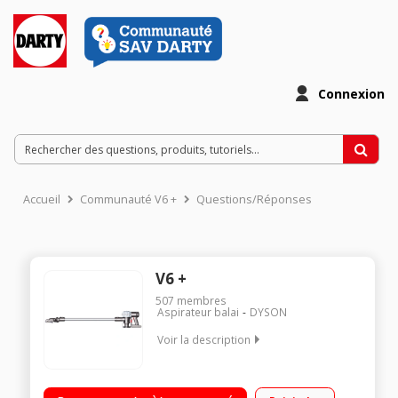
Connexion
Accueil
Communauté V6 +
Questions/Réponses
V6 +
507
membres
Aspirateur balai
DYSON
Voir la description
Puissance 21,6 Volts - Autonomie 20 minutes - 2 en 1
Technologie 2 Tier RadialT- Moteur numérique Brosse