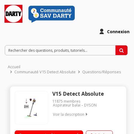
Connexion
Accueil
Communauté V15 Detect Absolute
Questions/Réponses
V15 Detect Absolute
11875
membres
Aspirateur balai
DYSON
Voir la description
Fonction : sol, surfaces Puissance : 660 Watts Volume du
collecteur : 0,76 L Inclus : Brosse OpticFluffy, Brosse Digital