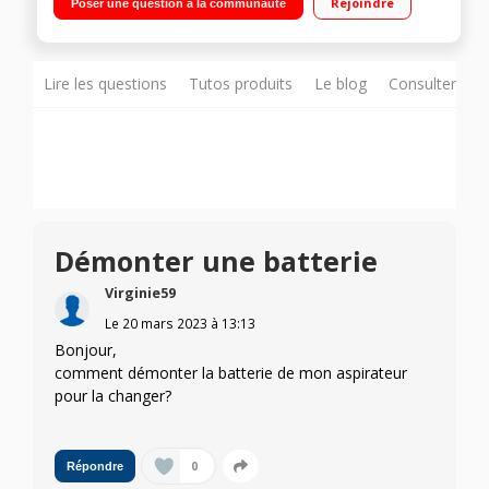
Rejoindre
Poser une question à la communauté
Motorbar, Suceur long
Lire les questions
Tutos produits
Le blog
Consulter sur
Démonter une batterie
Virginie59
Le
20 mars 2023
à
13:13
Bonjour,
comment démonter la batterie de mon aspirateur
pour la changer?
0
Répondre