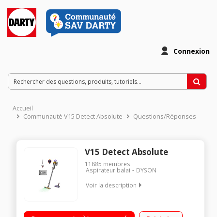
Connexion
Accueil
Communauté V15 Detect Absolute
Questions/Réponses
V15 Detect Absolute
11885
membres
Aspirateur balai
DYSON
Voir la description
Fonction : sol, surfaces Puissance : 660 Watts Volume du
collecteur : 0,76 L Inclus : Brosse OpticFluffy, Brosse Digital