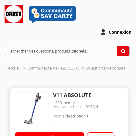
Connexion
Accueil
Communauté V11 ABSOLUTE
Questions/Réponses
V11 ABSOLUTE
1230
membres
Aspirateur balai
DYSON
Voir la description
Fonction : sol, surfaces et plafond Autonomie jusqu'à 60
minutes Ecran LCD - Filtration avancée Brosse motorisée High