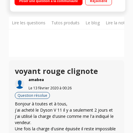
Rejoindre
Poser une question à la communauté
Torque, brosse rouleau doux, brosse rigide, mini-brosse
motorisée, mini brosse douce
Lire les questions
Tutos produits
Le blog
Lire la notice
voyant rouge clignote
amabea
Le
13 février 2020
à
00:26
Question résolue
Bonjour à toutes et à tous,
j'ai acheté le Dyson V 11 il y a seulement 2 jours et
j'ai utilisé la charge d'usine comme me l'a indiqué le
vendeur.
Une fois la charge d'usine épuisée il reste impossible