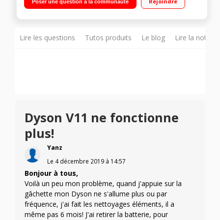
Rejoindre
Poser une question à la communauté
Torque, brosse rouleau doux, brosse rigide, mini-brosse
motorisée, mini brosse douce
Lire les questions
Tutos produits
Le blog
Lire la notice
Dyson V11 ne fonctionne
plus!
Yanz
Le
4 décembre 2019
à
14:57
Bonjour à tous,
Voilà un peu mon problème, quand j'appuie sur la
gâchette mon Dyson ne s'allume plus ou par
fréquence, j'ai fait les nettoyages éléments, il a
même pas 6 mois! J'ai retirer la batterie, pour