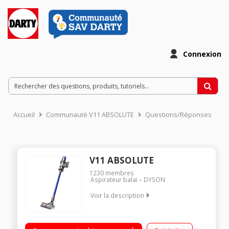
Connexion
Accueil
Communauté V11 ABSOLUTE
Questions/Réponses
V11 ABSOLUTE
1230
membres
Aspirateur balai
DYSON
Voir la description
Fonction : sol, surfaces et plafond Autonomie jusqu'à 60
minutes Ecran LCD - Filtration avancée Brosse motorisée High