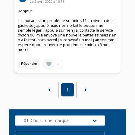
Le
2 avril 2020
à
15:11
Bonjour
J ai moi aussi un problème sur min v11 au niveau de la
gâchette j appuie mais rien ne fait le bouton me
semble léger il appuie sur rien j ai contacté le service
dyson qui m a envoyé une nouvelle batteries mais rien
n a fait toujours pareil j ai renvoyé un mail j attend mtn j
espere quon trouvera le problème ke mien a 9 mois
merci
0
Répondre
1
01. Choisir une marque