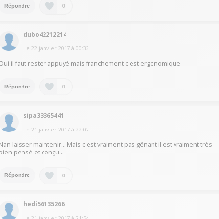
0
Répondre
dubo42212214
Le
22 janvier 2017
à
00:32
Oui il faut rester appuyé mais franchement c'est ergonomique
0
Répondre
sipa33365441
Le
21 janvier 2017
à
22:02
Nan laisser maintenir... Mais c est vraiment pas gênant il est vraiment très
bien pensé et conçu...
0
Répondre
hedi56135266
Le
21 janvier 2017
à
21:54