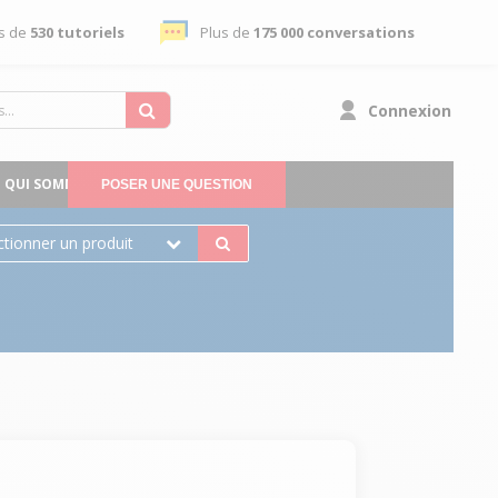
s de
530 tutoriels
Plus de
175 000 conversations
Connexion
QUI SOMMES-NOUS
POSER UNE QUESTION
ctionner un produit