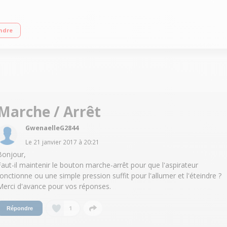
,6 Volts - Autonomie 20 minutes Moteur numérique V6 : aspiration puissante e
ndre
Marche / Arrêt
GwenaelleG2844
Le
21 janvier 2017
à
20:21
Bonjour,
Faut-il maintenir le bouton marche-arrêt pour que l'aspirateur
fonctionne ou une simple pression suffit pour l'allumer et l'éteindre ?
Merci d'avance pour vos réponses.
1
Répondre