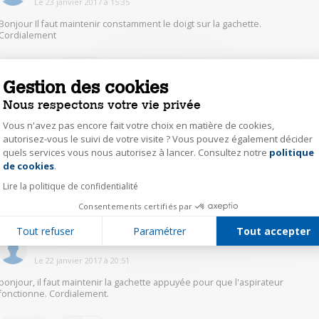
Le
23 janvier 2017
à
15:35
Bonjour Il faut maintenir constamment le doigt sur la gachette.
Cordialement
0
Répondre
Gestion des cookies
Nous respectons votre vie privée
bbru23435246
Vous n'avez pas encore fait votre choix en matière de cookies,
Le
23 janvier 2017
à
14:01
autorisez-vous le suivi de votre visite ? Vous pouvez également décider
quels services vous nous autorisez à lancer. Consultez notre
politique
Axeptio consent
Il faut maintenir le bouton. Effectivement une simple pression au départ
serait plus confortable
de cookies
.
Lire la politique de confidentialité
0
Répondre
Consentements certifiés par
Tout refuser
Paramétrer
Tout accepter
meri14142413
Le
22 janvier 2017
à
20:51
bonjour, il faut maintenir la gachette appuyée pour que l'aspirateur
fonctionne. Cordialement.