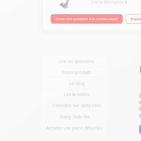
Voir la description
Fonction : sol, surfaces et plafond Puissance 21
Rejoi
Poser une question à la communauté
douce
Lire les questions
Tutos produits
Le blog
Lire la notice
Consulter sur darty.com
Darty 2nde Vie
Acheter une pièce détachée