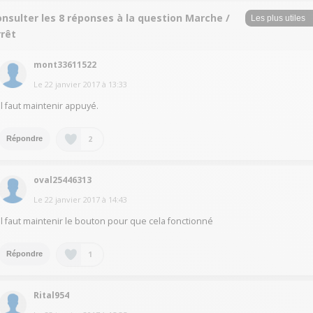
nsulter les 8 réponses à la question Marche /
rrêt
mont33611522
Le
22 janvier 2017
à
13:33
Il faut maintenir appuyé.
2
Répondre
oval25446313
Le
22 janvier 2017
à
14:43
Il faut maintenir le bouton pour que cela fonctionné
1
Répondre
Rital954