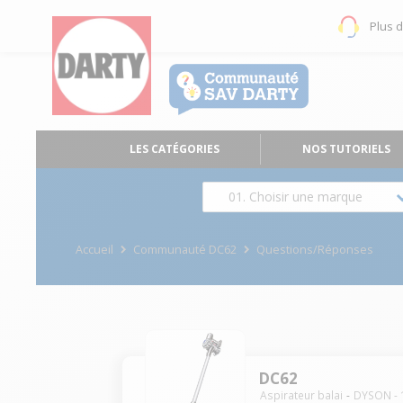
Plus 
LES CATÉGORIES
NOS TUTORIELS
01. Choisir une marque
Accueil
Communauté DC62
Questions/Réponses
DC62
Aspirateur balai
DYSON
-