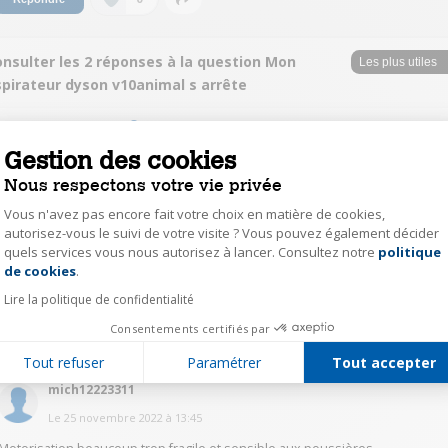
nsulter les 2 réponses à la question Mon
spirateur dyson v10animal s arrête
s.li63524554
Gestion des cookies
Le
25 novembre 2022
à
14:56
Nous respectons votre vie privée
J'ai eu le même pb, heureusement pour moi juste 1 mois avant la fin de la
garantie, et c'est juste qu'il faut changer le bloc moteur, ce qu'à fait
Vous n'avez pas encore fait votre choix en matière de cookies,
gratuitement Dyson sans pb, ils ont même envoyer quelqu'un pour le
autorisez-vous le suivi de votre visite ? Vous pouvez également décider
récupérer a domicile et revoie à domicile.
quels services vous nous autorisez à lancer. Consultez notre
politique
Je suis désolée pour vous, mais vous pouvez acheter la pièce séparément,
Axeptio consent
ça vaut le coup, même si ce n'est pas donné, c'est moins cher que
de cookies
.
d'acheter un aspirateur neuf.
Lire la politique de confidentialité
Consentements certifiés par
0
Répondre
Tout refuser
Paramétrer
Tout accepter
mich12223311
Le
25 novembre 2022
à
13:45