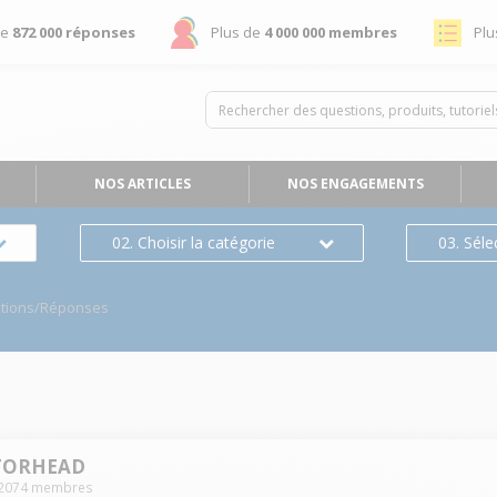
de
872 000 réponses
Plus de
4 000 000 membres
Plu
NOS ARTICLES
NOS ENGAGEMENTS
02. Choisir la catégorie
03. Séle
tions/Réponses
TORHEAD
2074
membres