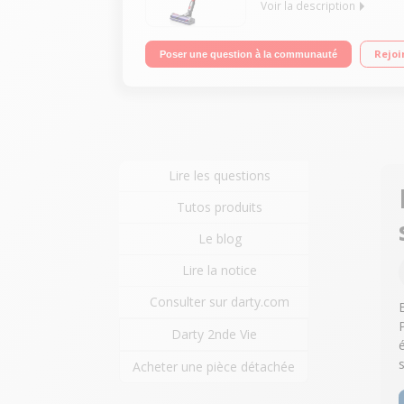
Voir la description
Fonction : sol, surfaces et plafond Puissance 25,
Rejoi
Poser une question à la communauté
Système de filtration parfaitement étanche
Lire les questions
Tutos produits
Le blog
Lire la notice
Consulter sur darty.com
Darty 2nde Vie
Acheter une pièce détachée