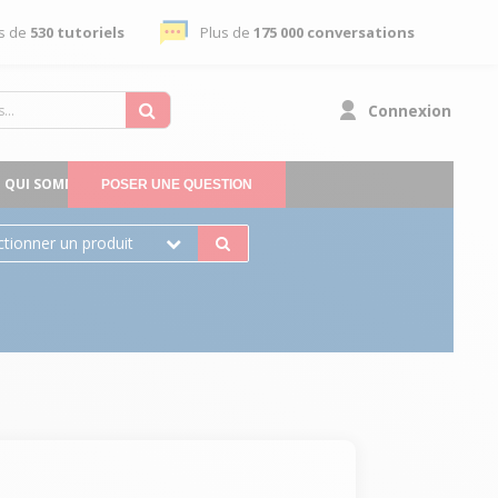
s de
530 tutoriels
Plus de
175 000 conversations
Connexion
QUI SOMMES-NOUS
POSER UNE QUESTION
ctionner un produit