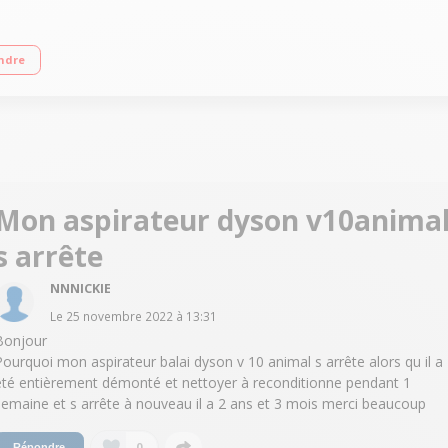
2 Volts - Autonomie 60 minutes Moteur numérique V10 : aspiration puissante et
ndre
Mon aspirateur dyson v10anima
s arrête
NNNICKIE
Le
25 novembre 2022
à
13:31
Bonjour
Pourquoi mon aspirateur balai dyson v 10 animal s arrête alors qu il a
été entièrement démonté et nettoyer à reconditionne pendant 1
semaine et s arrête à nouveau il a 2 ans et 3 mois merci beaucoup
0
Répondre