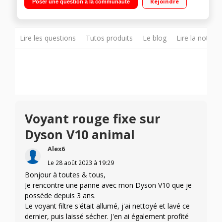
Rejoindre
Poser une question à la communauté
minutes Spécial animaux - Capacité : 0.76L 3 puissances
d'aspiration - Brosse motorisée à entrainement direct
Lire les questions
Tutos produits
Le blog
Lire la notice
Voyant rouge fixe sur
Dyson V10 animal
Alex6
Le
28 août 2023
à
19:29
Bonjour à toutes & tous,
Je rencontre une panne avec mon Dyson V10 que je
possède depuis 3 ans.
Le voyant filtre s'était allumé, j'ai nettoyé et lavé ce
dernier, puis laissé sécher. J'en ai également profité