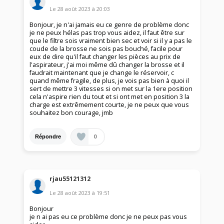
Le
28 août 2023
à
20:03
Bonjour, je n'ai jamais eu ce genre de problème donc
je ne peux hélas pas trop vous aidez, il faut être sur
que le filtre sois vraiment bien sec et voir si il y a pas le
coude de la brosse ne sois pas bouché, facile pour
eux de dire qu'il faut changer les pièces au prix de
l'aspirateur, j'ai moi même dû changer la brosse et il
faudrait maintenant que je change le réservoir, c
quand même fragile, de plus, je vois pas bien à quoi il
sert de mettre 3 vitesses si on met sur la 1ere position
cela n'aspire rien du tout et si ont met en position 3 la
charge est extrêmement courte, je ne peux que vous
souhaitez bon courage, jmb
0
Répondre
rjau55121312
Le
28 août 2023
à
19:51
Bonjour
je n ai pas eu ce problème donc je ne peux pas vous