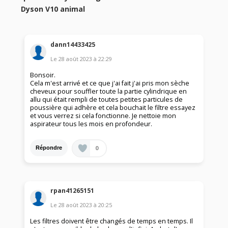
Dyson V10 animal
dann14433425
Le
28 août 2023
à
22:29
Bonsoir.
Cela m'est arrivé et ce que j'ai fait j'ai pris mon sèche
cheveux pour souffler toute la partie cylindrique en
allu qui était rempli de toutes petites particules de
poussière qui adhère et cela bouchait le filtre essayez
et vous verrez si cela fonctionne. Je nettoie mon
aspirateur tous les mois en profondeur.
0
Répondre
rpan41265151
Le
28 août 2023
à
20:25
Les filtres doivent être changés de temps en temps. Il