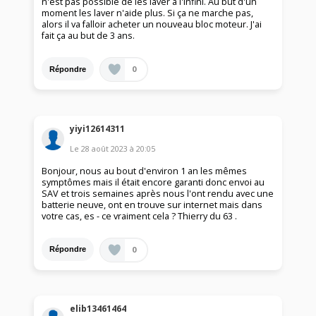
n'est pas possible de les laver a l'infini. Au but d'un
moment les laver n'aide plus. Si ça ne marche pas,
alors il va falloir acheter un nouveau bloc moteur. J'ai
fait ça au but de 3 ans.
0
Répondre
yiyi12614311
Le
28 août 2023
à
20:05
Bonjour, nous au bout d'environ 1 an les mêmes
symptômes mais il était encore garanti donc envoi au
SAV et trois semaines après nous l'ont rendu avec une
batterie neuve, ont en trouve sur internet mais dans
votre cas, es - ce vraiment cela ? Thierry du 63 .
0
Répondre
elib13461464