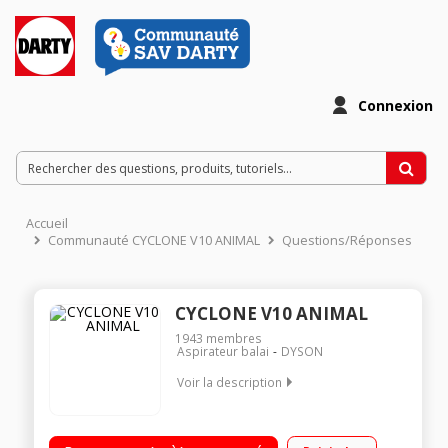
Connexion
Accueil
Communauté CYCLONE V10 ANIMAL
Questions/Réponses
CYCLONE V10 ANIMAL
1943
membres
Aspirateur balai
DYSON
Voir la description
Station d'accueil + 5 accessoires complémentaires offerts
Puissance : jusqu'à 150 Airwatts - Autonomie : jusqu’à 60