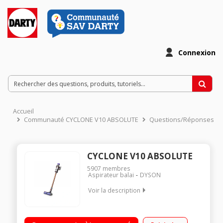
Connexion
Accueil
Communauté CYCLONE V10 ABSOLUTE
Questions/Réponses
CYCLONE V10 ABSOLUTE
5907
membres
Aspirateur balai
DYSON
Voir la description
Fonction : sol, surfaces et plafond Autonomie : jusqu'à 60
minutes - Puissance d'aspiration : jusqu'à 151 aw Capacité du