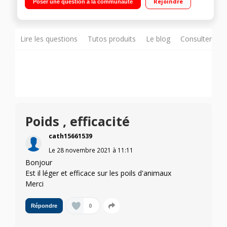
Rejoindre
Poser une question à la communauté
réservoir : 0,76 L Inclus : brosse Motorbar - brosse rouleau
doux
Lire les questions
Tutos produits
Le blog
Consulter sur
Poids , efficacité
cath15661539
Le
28 novembre 2021
à
11:11
Bonjour
Est il léger et efficace sur les poils d'animaux
Merci
0
Répondre