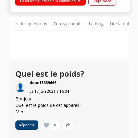
Rejoindre
Poser une question à la communauté
Lire les questions
Tutos produits
Le blog
Lire la notice
Quel est le poids?
douc15639666
Le
17 juin 2021
à
16:04
Bonjour
Quel est le poids de cet appareil?
Merci
0
Répondre