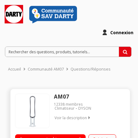
Connexion
Accueil
Communauté AM07
Questions/Réponses
AM07
12338
membres
Climatiseur
DYSON
Voir la description
Ventilateur colonne sans pales Technologie Air Multiplier
Oscillant Programmateur - Télécommande