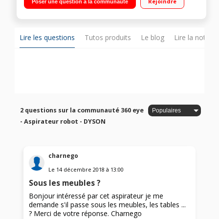
Rejoindre
Poser une question à la communauté
m² Système vision Caméra 360° - Technologie Radial Root
Cyclone™ : puissante aspiration constante Moteur numérique
Dyson V2 - Doté de chenilles pour une manœuvrabilité précise
Lire les questions
Tutos produits
Le blog
Lire la notice
2 questions sur la communauté 360 eye
- Aspirateur robot - DYSON
charnego
Le
14 décembre 2018
à
13:00
Sous les meubles ?
Bonjour intéressé par cet aspirateur je me
demande s'il passe sous les meubles, les tables ...
? Merci de votre réponse. Charnego