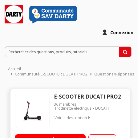
Connexion
Accueil
Communauté E-SCOOTER DUCATI PRO2
Questions/Réponses
E-SCOOTER DUCATI PRO2
36
membres
Trottinette électrique
DUCATI
Voir la description
Vitesse maximale de 25 km/h Poids maximum supporté 100
kg Batterie 36V - 7800 mAh Autonomie jusqu'à 35 km