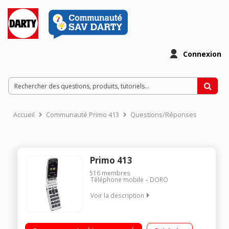
Connexion
Accueil
Communauté Primo 413
Questions/Réponses
Primo 413
516
membres
Téléphone mobile
DORO
Voir la description
Ecran 2,4" TFT, 320x240 pixels - Réseau 2G Appareil photo 2
mégapixels Slot microSd Fonction Assistance