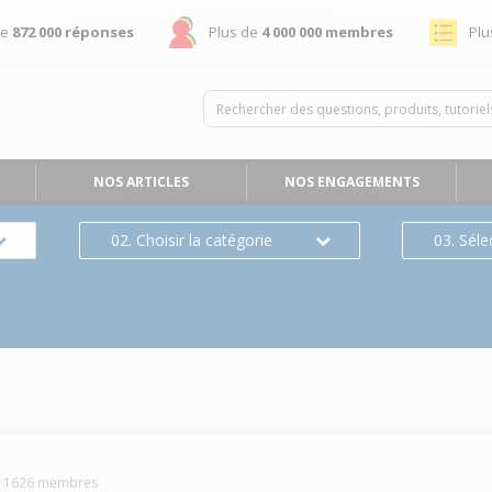
de
872 000 réponses
Plus de
4 000 000 membres
Plu
NOS ARTICLES
NOS ENGAGEMENTS
02. Choisir la catégorie
03. Séle
-
1626
membres