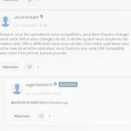
sbla51616263
Le
7 avril 2023
à
12:08
Bonjour, tous les opérateurs sont compatibles, peut être il faudra changer
votre carte SIM si vous changez de tel, ã vérifier quand vous essaierez de
mettre carte SIM si différente vous vous rendez chez votre opérateur avec
votre new tel et votre opérateur vous fournira une carte SIM compatible
avec votre new phone, bonne journée
0
Répondre
Auteur(e)
mgbf36632513
Le
11 avril 2023
à
12:20
@sbla51616263
Merci beaucoup
0
Répondre