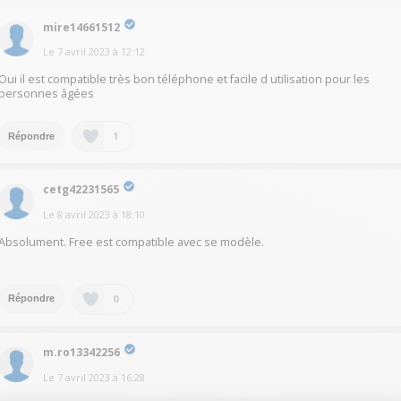
mire14661512
Le
7 avril 2023
à
12:12
Oui il est compatible très bon téléphone et facile d utilisation pour les
personnes âgées
1
Répondre
cetg42231565
Le
8 avril 2023
à
18:10
Absolument. Free est compatible avec se modèle.
0
Répondre
m.ro13342256
Le
7 avril 2023
à
16:28