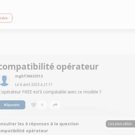
40QVGA Processeur MT6260A Appareil photo 3 MP"
ndre
compatibilité opérateur
mgbf36632513
Le
6 avril 2023
à
21:11
L'opérateur FREE est'il compatable avec ce modèle ?
0
Répondre
nsulter les 6 réponses à la question
ompatibilité opérateur