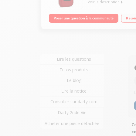
Voir la description
"Mobile sous OS propriétaire Ecran 2,8"" 320x2
Rejoi
Poser une question à la communauté
Lire les questions
Tutos produits
Le blog
Lire la notice
Consulter sur darty.com
Darty 2nde Vie
Acheter une pièce détachée
Co
c