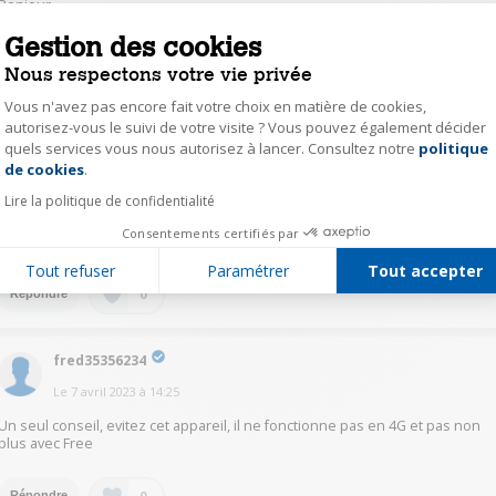
Bonjour,
Ce téléphone est compatible quelque soit l'opérateur.Il faut y introduire
Gestion des cookies
une carte de format "micro sim ".
Bonne journée.Cordialement
Nous respectons votre vie privée
Vous n'avez pas encore fait votre choix en matière de cookies,
0
Répondre
autorisez-vous le suivi de votre visite ? Vous pouvez également décider
quels services vous nous autorisez à lancer. Consultez notre
politique
Axeptio consent
de cookies
.
fred35356234
Lire la politique de confidentialité
Le
7 avril 2023
à
14:31
Consentements certifiés par
Essayez votre sim dans le magasin....
Tout refuser
Paramétrer
Tout accepter
0
Répondre
fred35356234
Le
7 avril 2023
à
14:25
Un seul conseil, evitez cet appareil, il ne fonctionne pas en 4G et pas non
plus avec Free
0
Répondre