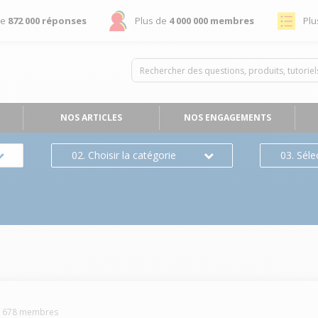
de
872 000 réponses
Plus de
4 000 000 membres
Plu
NOS ARTICLES
NOS ENGAGEMENTS
02. Choisir la catégorie
03. Séle
-
678
membres