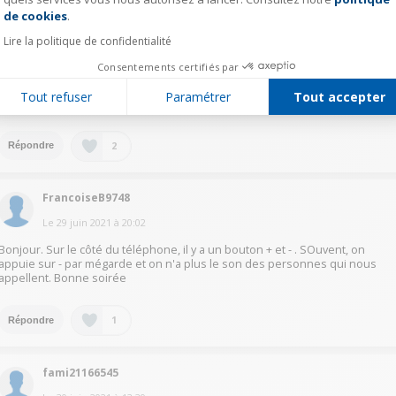
de cookies
.
patr46422165
Lire la politique de confidentialité
Le
29 juin 2021
à
20:44
Consentements certifiés par
Bonsoir, allez sur "menu", puis "paramètres", puis "son" enfin "réglage
audio" et choisissez "haut". Sinon vérifiez que par inadvertance vous
Tout refuser
Paramétrer
Tout accepter
n'avez pas baissé le son bouton côté gauche de l'appareil.
2
Répondre
FrancoiseB9748
Le
29 juin 2021
à
20:02
Bonjour. Sur le côté du téléphone, il y a un bouton + et - . SOuvent, on
appuie sur - par mégarde et on n'a plus le son des personnes qui nous
appellent. Bonne soirée
1
Répondre
fami21166545