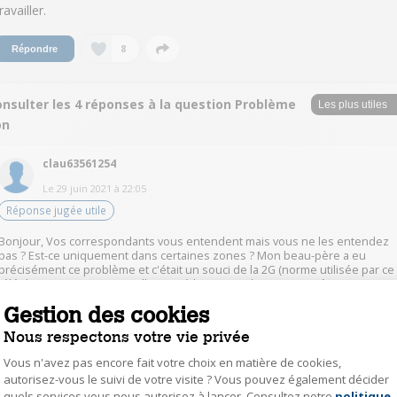
ravailler.
8
Répondre
onsulter les 4 réponses à la question Problème
on
clau63561254
Le
29 juin 2021
à
22:05
Réponse jugée utile
Bonjour, Vos correspondants vous entendent mais vous ne les entendez
pas ? Est-ce uniquement dans certaines zones ? Mon beau-père a eu
précisément ce problème et c'était un souci de la 2G (norme utilisée par ce
téléphone, on en est actuellement à la 4G voire la 5G) sur un émetteur,
celui qui desservait son domicile. En changeant d'opérateur tout s'est
Gestion des cookies
arrangé, mais il faut bien entendu d'abord vérifier si vous êtes dans ce cas 
Cordialement, Claude
Nous respectons votre vie privée
Vous n'avez pas encore fait votre choix en matière de cookies,
4
Répondre
autorisez-vous le suivi de votre visite ? Vous pouvez également décider
quels services vous nous autorisez à lancer. Consultez notre
politique
Axeptio consent