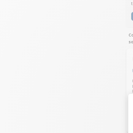
t
C
s