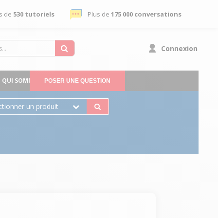
s de
530 tutoriels
Plus de
175 000 conversations
Connexion
QUI SOMMES-NOUS
POSER UNE QUESTION
ctionner un produit