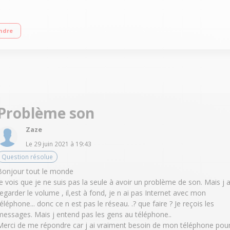
reil photo 3 mégapixels Slot microSd Fonction Assistance"
ndre
Problème son
Zaze
Le
29 juin 2021
à
19:43
Question résolue
Bonjour tout le monde
Je vois que je ne suis pas la seule à avoir un problème de son. Mais j a
regarder le volume , il,est à fond, je n ai pas Internet avec mon
téléphone... donc ce n est pas le réseau. .? que faire ? Je reçois les
messages. Mais j entend pas les gens au téléphone..
Merci de me répondre car j ai vraiment besoin de mon téléphone pou