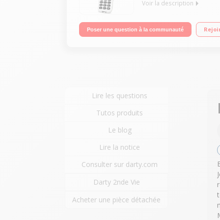
Voir la description
"Ecran 2,8"" TFT, 320x240 pixels - Réseau 2G Appa
Rejoi
Poser une question à la communauté
Lire les questions
Tutos produits
Le blog
Lire la notice
Consulter sur darty.com
Darty 2nde Vie
Acheter une pièce détachée