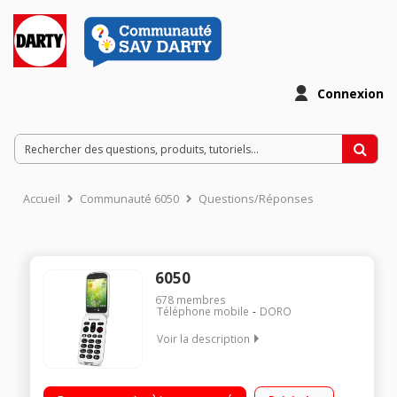
Connexion
Accueil
Communauté 6050
Questions/Réponses
6050
678
membres
Téléphone mobile
DORO
Voir la description
"Ecran 2,8"" TFT, 320x240 pixels - Réseau 2G Appareil photo 3
mégapixels Slot microSd Fonction Assistance"