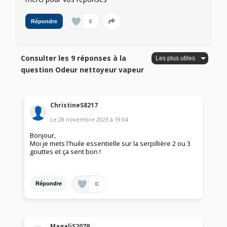
0
Répondre
Consulter les 9 réponses à la
question Odeur nettoyeur vapeur
ChristineS8217
Le
28 novembre 2023
à
19:04
Bonjour,
Moi je mets l'huile essentielle sur la serpillière 2 ou 3
gouttes et ça sent bon !
0
Répondre
MagaliS2079