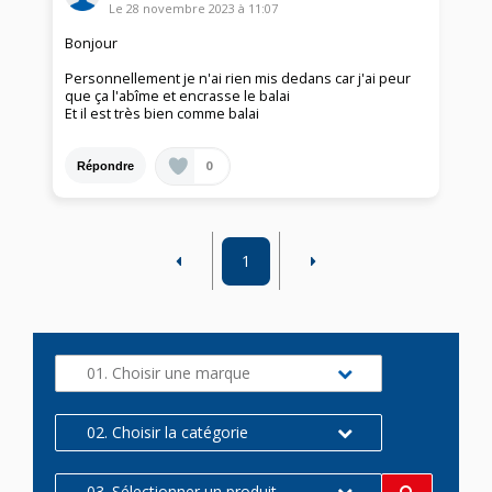
Le
28 novembre 2023
à
11:07
Bonjour
Personnellement je n'ai rien mis dedans car j'ai peur
que ça l'abîme et encrasse le balai
Et il est très bien comme balai
0
Répondre
1
01. Choisir une marque
02. Choisir la catégorie
03. Sélectionner un produit