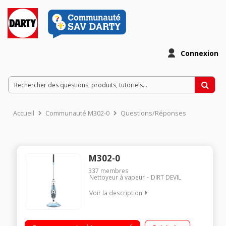
Connexion
Accueil
Communauté M302-0
Questions/Réponses
M302-0
337
membres
Nettoyeur à vapeur
DIRT DEVIL
Voir la description
Balai vapeur avec nettoyeur à main intégré détachable
Puissance 1600 watts - Débit vapeur et de détergent réglables