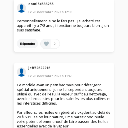
domi54536255
Le
28 novembre 2023
à
12:08
Personnellement je ne le fais pas . J'ai acheté cet
appareil il y a 7/8 ans , il fonctionne toujours bien , j'en
suis satisfaite.
0
Répondre
jeff52622216
Le
28 novembre 2023
à
11:46
Ce modèle avait un petit bac mais pour détergent
spécial uniquement ; je ne l'ai cependant toujours
utilisé qu'avec de l'eau, la vapeur suffit au nettoyage,
avec les brossettes pour les saletés les plus collées et
les interstices difficiles.
Par ailleurs, les huiles en général s'oxydent au-delà de
20 à 60°C selon leur nature, il me parait donc inutile
voire potentiellement nocif de faire passer des huiles
essentielles avec de la vapeur.