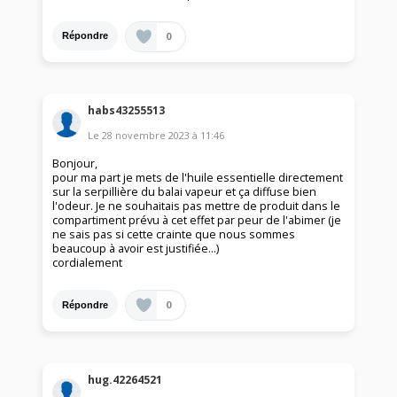
0
Répondre
habs43255513
Le
28 novembre 2023
à
11:46
Bonjour,
pour ma part je mets de l'huile essentielle directement
sur la serpillière du balai vapeur et ça diffuse bien
l'odeur. Je ne souhaitais pas mettre de produit dans le
compartiment prévu à cet effet par peur de l'abimer (je
ne sais pas si cette crainte que nous sommes
beaucoup à avoir est justifiée…)
cordialement
0
Répondre
hug.42264521