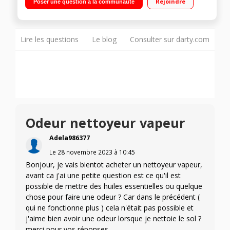
Rejoindre
Poser une question à la communauté
Prêt en 20 secondes - Fonction Boost - Tête triangulaire
Compartiment dédié au détergent - Muti- accesoirisés
Lire les questions
Le blog
Consulter sur darty.com
Odeur nettoyeur vapeur
Adela986377
Le
28 novembre 2023
à
10:45
Bonjour, je vais bientot acheter un nettoyeur vapeur,
avant ca j'ai une petite question est ce qu'il est
possible de mettre des huiles essentielles ou quelque
chose pour faire une odeur ? Car dans le précédent (
qui ne fonctionne plus ) cela n'était pas possible et
j'aime bien avoir une odeur lorsque je nettoie le sol ?
merci pour vos réponses