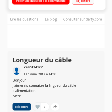
Rejoindre
Poser une question à la communauté
Prêt en 20 secondes - Fonction Boost - Tête triangulaire
Compartiment dédié au détergent - Muti- accesoirisés
Lire les questions
Le blog
Consulter sur darty.com
Longueur du câble
celi51343251
Le
19 mai 2017
à
14:08
Bonjour
J'aimerais connaître la lingueur du câble
d'alimentation.
Merci
0
Répondre