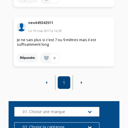
neo645542511
Le
19 mai 2017
à
16:39
Je ne sais plus si c'est 7 ou 9 mètres mais il est
suffisamment long
0
Répondre
1
01. Choisir une marque
02. Choisir la catégorie