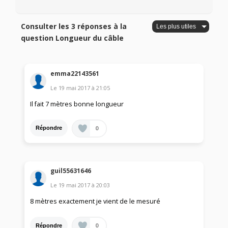
Consulter les 3 réponses à la
question Longueur du câble
emma22143561
Le
19 mai 2017
à
21:05
Il fait 7 mètres bonne longueur
0
Répondre
guil55631646
Le
19 mai 2017
à
20:03
8 mètres exactement je vient de le mesuré
0
Répondre