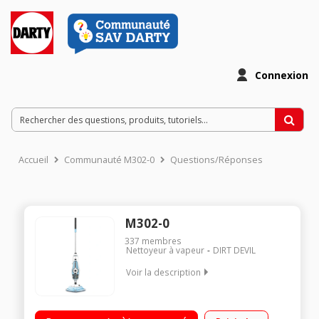
Connexion
Accueil
Communauté M302-0
Questions/Réponses
M302-0
337
membres
Nettoyeur à vapeur
DIRT DEVIL
Voir la description
Balai vapeur avec nettoyeur à main intégré détachable
Puissance 1600 watts - Débit vapeur et de détergent réglables