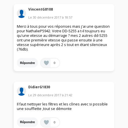
VincentG8108
Le
30 décembre 2017
à
18:57
Merci à tous pour vos réponses mais j'ai une question
pour NathalieP5942. Votre DD-5255 a t-il toujours eu
qu'une vitesse au démarrage ? mes 2 autres dd-5255
ont une première vitesse qui passe ensuite à une
vitesse supérieure après 2 s tout en étant silencieux
(76db).
0
Répondre
DidierG1830
Le
29 décembre 2017
à
21:42
Il faut nettoyer les filtres et les cônes avec si possible
une soufflette ,tout se démonte
0
Répondre