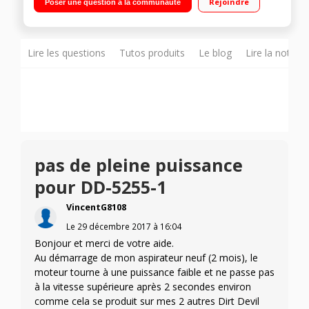
Rejoindre
Poser une question à la communauté
Qualité de filtration : A Brosse combinée et parquet
Lire les questions
Tutos produits
Le blog
Lire la notice
pas de pleine puissance
pour DD-5255-1
VincentG8108
Le
29 décembre 2017
à
16:04
Bonjour et merci de votre aide.
Au démarrage de mon aspirateur neuf (2 mois), le
moteur tourne à une puissance faible et ne passe pas
à la vitesse supérieure après 2 secondes environ
comme cela se produit sur mes 2 autres Dirt Devil