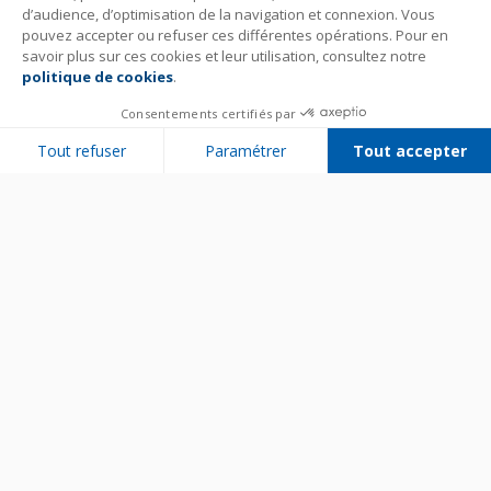
d’audience, d’optimisation de la navigation et connexion. Vous
pouvez accepter ou refuser ces différentes opérations. Pour en
savoir plus sur ces cookies et leur utilisation, consultez notre
politique de cookies
.
Consentements certifiés par
Tout refuser
Paramétrer
Tout accepter
Plateforme de Gestion du Consentement : Personnalisez vos Options
Axeptio consent
Notre plateforme vous permet d'adapter et de gérer vos paramètres de 
Bien utiliser son appareil