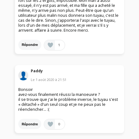
fort sur les 2 ergots, impossible. Mon mari a aussi
essayé, il n'y est pas arrivé, et ma fille qui a acheté le
même, n'y arrive pas non plus. Peut-être que qu'un
utilisateur plus malin nous donnera son tuyau, c'est le
cas de le dire. Sinon, j'apporterai l'aspi avec le tuyau,
lors d'un de mes déplacement, et je verrai s'il s y
arrivent. affaire à suivre. Encore merci.
1
Répondre
Paddy
Le
1 août 2020
à
21:51
Bonsoir
avez-vous finalement réussi la manoeuvre ?
il se trouve que j'ai le problème inverse, le tuyau s'est
« détaché » d'un seul coup et je ne peux pas le
réenclencher... :(
0
Répondre