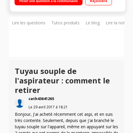
Rejoindre
Poser une question à la communauté
Qualité de filtration : A Brosse double position
Lire les questions
Tutos produits
Le blog
Lire la notice
Tuyau souple de
l'aspirateur : comment le
retirer
cath43641265
Le
29 avril 2017
à
18:21
Bonjour, J'ai acheté récemment cet aspi, et en suis
très contente. Seulement, depuis que j'ai branché le
tuyau souple sur l'appareil, même en appuyant sur les
2 ergots qui ont permis de le maintenir, impossible de