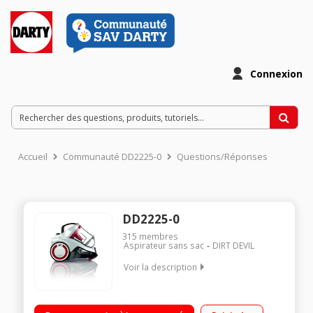
Connexion
Accueil
Communauté DD2225-0
Questions/Réponses
DD2225-0
315
membres
Aspirateur sans sac
DIRT DEVIL
Voir la description
Efficacité aspiration sols durs : A - Tapis / moquettes : D
Classe d'efficacité énergétique : A Niveau sonore : 79 dB(A) -