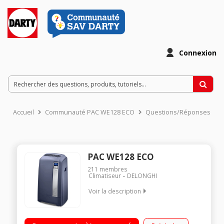
Connexion
Accueil
Communauté PAC WE128 ECO
Questions/Réponses
PAC WE128 ECO
211
membres
Climatiseur
DELONGHI
Voir la description
Classe energétique A+ Produit écologique avec gaz R290
Programmateur digital 24H - Ecran LCD Produit économique