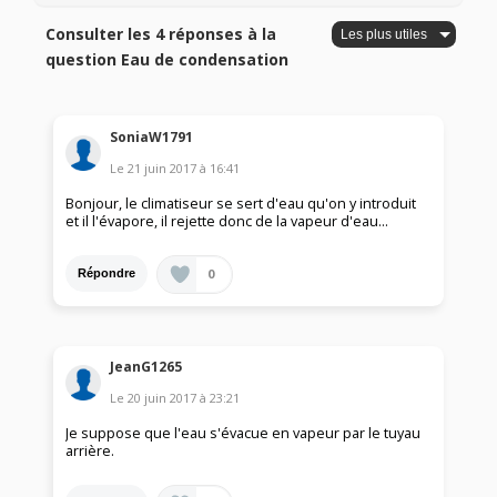
Consulter les 4 réponses à la
question Eau de condensation
SoniaW1791
Le
21 juin 2017
à
16:41
Bonjour, le climatiseur se sert d'eau qu'on y introduit
et il l'évapore, il rejette donc de la vapeur d'eau...
0
Répondre
JeanG1265
Le
20 juin 2017
à
23:21
Je suppose que l'eau s'évacue en vapeur par le tuyau
arrière.