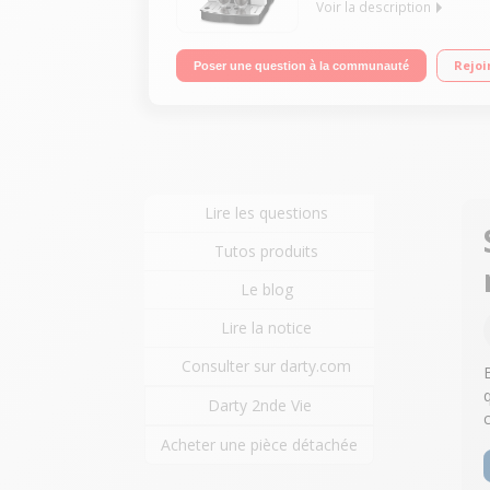
Voir la description
Machine à café à grains et moulu - Pression 15 ba
Rejoi
Poser une question à la communauté
Lire les questions
Tutos produits
Le blog
Lire la notice
Consulter sur darty.com
Darty 2nde Vie
Acheter une pièce détachée