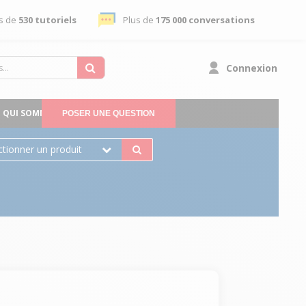
s de
530 tutoriels
Plus de
175 000 conversations
Connexion
QUI SOMMES-NOUS
POSER UNE QUESTION
ctionner un produit