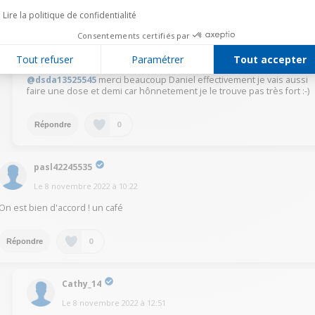
Lire la politique de confidentialité
Consentements certifiés par
Cathy_14
Tout refuser
Paramétrer
Tout accepter
Le
8 novembre 2022
à
12:49
@dsda13525545
merci beaucoup Daniel effectivement je vais aussi
faire une dose et demi car hônnetement je le trouve pas très fort :-)
0
Répondre
pasl42245535
Le
8 novembre 2022
à
10:22
On est bien d'accord ! un café
0
Répondre
Cathy_14
Le
8 novembre 2022
à
12:51