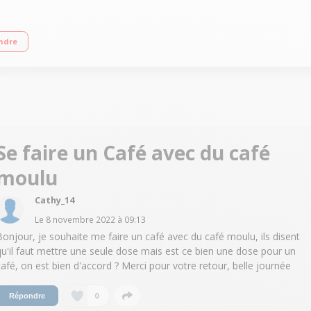
r 2 recettes café en accès direct Buse vapeur Panneau de commande intuitif
ndre
Se faire un Café avec du café
moulu
Cathy_14
Le
8 novembre 2022
à
09:13
Bonjour, je souhaite me faire un café avec du café moulu, ils disent
qu'il faut mettre une seule dose mais est ce bien une dose pour un
café, on est bien d'accord ? Merci pour votre retour, belle journée
0
Répondre