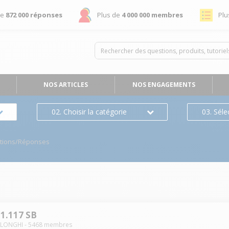
de
872 000 réponses
Plus de
4 000 000 membres
Plu
NOS ARTICLES
NOS ENGAGEMENTS
02. Choisir la catégorie
03. Séle
tions/Réponses
21.117 SB
ELONGHI
-
5468
membres