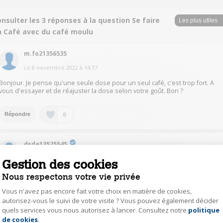
nsulter les 3 réponses à la question Se faire
n Café avec du café moulu
m.fo21356535
Le
8 novembre 2022
à
14:37
Bonjour. Je pense qu'une seule dose pour un seul café, c'est trop fort. A
vous d'essayer et de réajuster la dose selon votre goût. Bon ?
0
Répondre
dsda13525545
Le
8 novembre 2022
à
11:41
Gestion des cookies
Oui. Avec du café moulu, on ne peut faire les cafés que un par un. On peut
Nous respectons votre vie privée
"charger " la dose (1.5) si on veut un café plus fort. Mais ça restera un seul
café par cycle...
Vous n'avez pas encore fait votre choix en matière de cookies,
Daniel, de la Seyne sur mer
autorisez-vous le suivi de votre visite ? Vous pouvez également décider
quels services vous nous autorisez à lancer. Consultez notre
politique
Axeptio consent
de cookies
.
0
Répondre