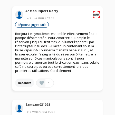
Antton Expert Darty
Le
7 mai 2020
à
12:35
Réponse jugée utile
Bonjour Le symptôme ressemble effectivement à une
pompe désamorcée. Pour Amorcer: 1- Remplir le
réservoir jusqu'au trait max 2- Allumer l'appareil par
l'interrupteur au dos 3- Placer un contenant sous la
buse vapeur 4- Tourner la manette vapeur sur I , et
laisser écouler l’intégralité du réservoir 5 Remettre la
manette sur 0 ces manipulations sont là pour
permettre d amorcer tout le circuit en eau ; sans cela le
café ne coule pas ou pas correctement lors des
premières utilisations. Cordialement
1
Répondre
Samsam031098
Le
7 avril 2020
à
15:03