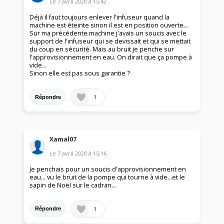
Le
7 avril 2020
à
15:42
Déjà il faut toujours enlever l'infuseur quand la
machine est éteinte sinon il est en position ouverte...
Sur ma précédente machine j'avais un soucis avec le
support de l'infuseur qui se devissait et qui se mettait
du coup en sécurité. Mais au bruit je penche sur
l'approvisionnement en eau. On dirait que ça pompe à
vide...
Sinon elle est pas sous garantie ?
1
Répondre
Xamal07
Le
7 avril 2020
à
15:16
Je penchais pour un soucis d'approvisionnement en
eau... vu le bruit de la pompe qui tourne à vide...et le
sapin de Noël sur le cadran...
1
Répondre