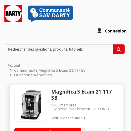
Connexion
Accueil
Communauté Magnifica S Ecam 21.117 SB
Questions/Réponses
Magnifica S Ecam 21.117
SB
5468
membres
Expresso avec broyeur
DELONGHI
Voir la description
Machine à café à grains et moulu - Pression 15 bar 2 recettes
café en accès direct Buse vapeur Panneau de commande