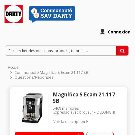
Connexion
Accueil
Communauté Magnifica S Ecam 21.117 SB
Questions/Réponses
Magnifica S Ecam 21.117
SB
5468
membres
Expresso avec broyeur
DELONGHI
Voir la description
Machine à café à grains et moulu - Pression 15 bar 2 recettes
café en accès direct Buse vapeur Panneau de commande