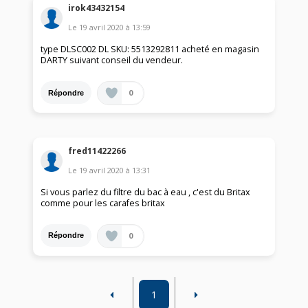
irok43432154
Le
19 avril 2020
à
13:59
type DLSC002 DL SKU: 5513292811 acheté en magasin
DARTY suivant conseil du vendeur.
0
Répondre
fred11422266
Le
19 avril 2020
à
13:31
Si vous parlez du filtre du bac à eau , c'est du Britax
comme pour les carafes britax
0
Répondre
1