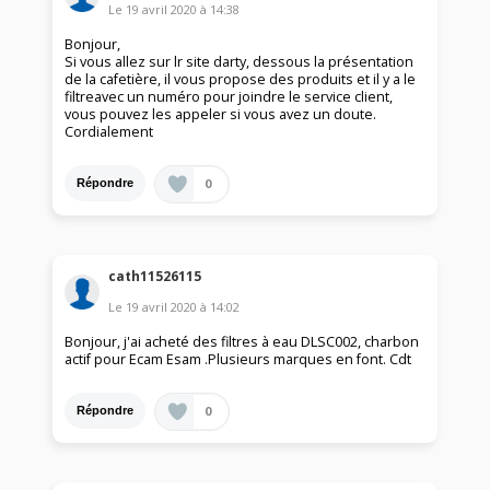
Le
19 avril 2020
à
14:38
Bonjour,
Si vous allez sur lr site darty, dessous la présentation
de la cafetière, il vous propose des produits et il y a le
filtreavec un numéro pour joindre le service client,
vous pouvez les appeler si vous avez un doute.
Cordialement
0
Répondre
cath11526115
Le
19 avril 2020
à
14:02
Bonjour, j'ai acheté des filtres à eau DLSC002, charbon
actif pour Ecam Esam .Plusieurs marques en font. Cdt
0
Répondre