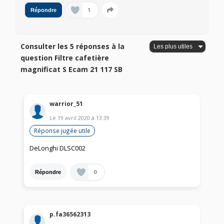
1
Répondre
Consulter les 5 réponses à la
question Filtre cafetière
magnificat S Ecam 21 117 SB
warrior_51
Le
19 avril 2020
à
13:39
Réponse jugée utile
DeLonghi DLSC002
0
Répondre
p.fa36562313