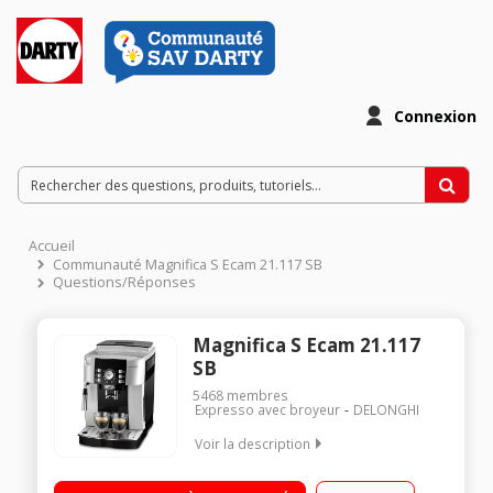
Connexion
Accueil
Communauté Magnifica S Ecam 21.117 SB
Questions/Réponses
Magnifica S Ecam 21.117
SB
5468
membres
Expresso avec broyeur
DELONGHI
Voir la description
Machine à café à grains et moulu - Pression 15 bar 2 recettes
café en accès direct Buse vapeur Panneau de commande