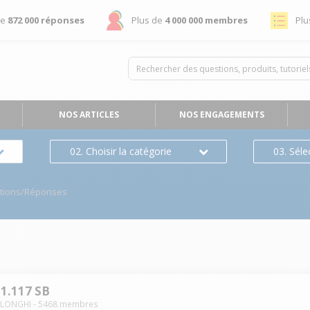
de
872 000 réponses
Plus de
4 000 000 membres
Plu
NOS ARTICLES
NOS ENGAGEMENTS
02. Choisir la catégorie
03. Séle
tions/Réponses
21.117 SB
ELONGHI
-
5468
membres