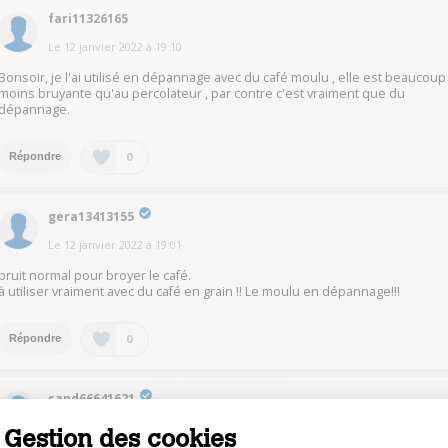
fari11326165
Le
12 janvier 2022
à
19:10
Bonsoir, je l'ai utilisé en dépannage avec du café moulu , elle est beaucoup
moins bruyante qu'au percolateur , par contre c'est vraiment que du
dépannage.
0
Répondre
gera13413155
Le
12 janvier 2022
à
19:01
bruit normal pour broyer le café.
à utiliser vraiment avec du café en grain !! Le moulu en dépannage!!!
0
Répondre
sand66641621
Le
12 janvier 2022
à
18:59
Gestion des cookies