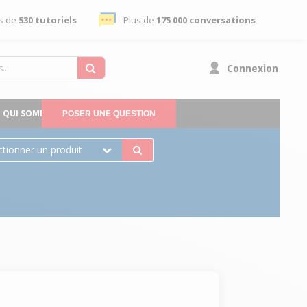
s de
530 tutoriels
Plus de
175 000 conversations
Connexion
QUI SOMMES-NOUS
POSER UNE QUESTION
ctionner un produit