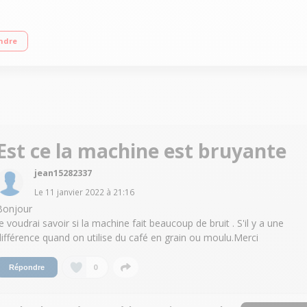
r 2 recettes café en accès direct Buse vapeur Panneau de commande intuitif
ndre
Est ce la machine est bruyante
jean15282337
Le
11 janvier 2022
à
21:16
Bonjour
Je voudrai savoir si la machine fait beaucoup de bruit . S'il y a une
différence quand on utilise du café en grain ou moulu.Merci
0
Répondre