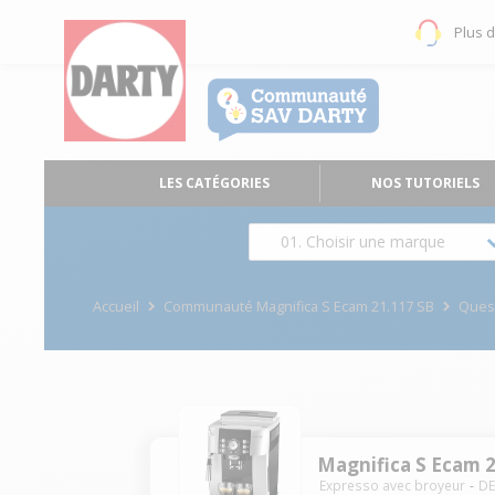
Plus 
LES CATÉGORIES
NOS TUTORIELS
01. Choisir une marque
Accueil
Communauté Magnifica S Ecam 21.117 SB
Ques
Magnifica S Ecam 
Expresso avec broyeur
D