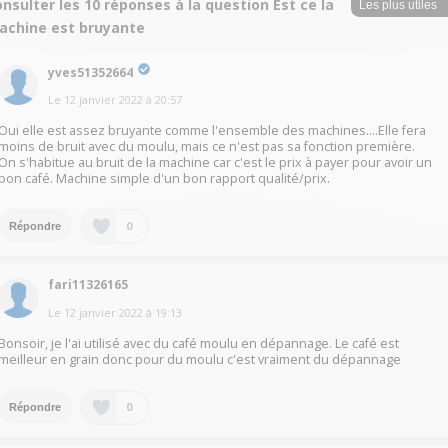
nsulter les 10 réponses à la question Est ce la
achine est bruyante
yves51352664
Le
12 janvier 2022
à
20:57
Oui elle est assez bruyante comme l'ensemble des machines....Elle fera
moins de bruit avec du moulu, mais ce n'est pas sa fonction première.
On s'habitue au bruit de la machine car c'est le prix à payer pour avoir un
bon café. Machine simple d'un bon rapport qualité/prix.
0
Répondre
fari11326165
Le
12 janvier 2022
à
19:13
Bonsoir, je l'ai utilisé avec du café moulu en dépannage. Le café est
meilleur en grain donc pour du moulu c'est vraiment du dépannage
0
Répondre