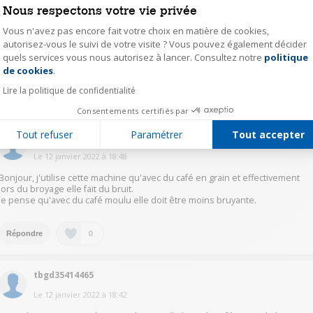
Bonjour,
Nous respectons votre vie privée
La machine est un peu bruyante lorsqu'elle broie le grain, mais ça ne dure
même pas 10 secondes donc c'est supportable.
Vous n'avez pas encore fait votre choix en matière de cookies,
Pour le café moulu, il y a juste le bruit de la pompe à eau.
autorisez-vous le suivi de votre visite ? Vous pouvez également décider
Vous pouvez regarder des vidéos sur le net, ça vous donnera une petite
quels services vous nous autorisez à lancer. Consultez notre
politique
Axeptio consent
idée.
de cookies
.
Lire la politique de confidentialité
0
Répondre
Consentements certifiés par
Tout refuser
Paramétrer
Tout accepter
deso55244424
Le
12 janvier 2022
à
18:48
Bonjour, j'utilise cette machine qu'avec du café en grain et effectivement
lors du broyage elle fait du bruit.
je pense qu'avec du café moulu elle doit être moins bruyante.
0
Répondre
tbgd35414465
Le
12 janvier 2022
à
18:42