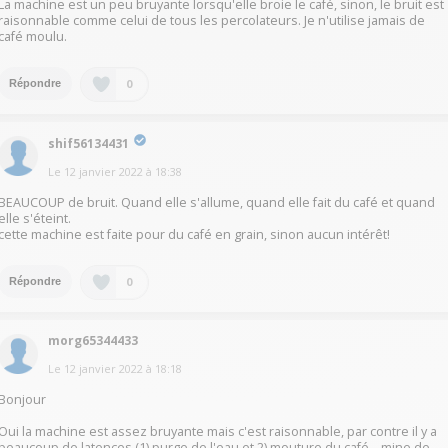
La machine est un peu bruyante lorsqu'elle broie le café, sinon, le bruit est
raisonnable comme celui de tous les percolateurs. Je n'utilise jamais de
café moulu.
0
Répondre
shif56134431
Le
12 janvier 2022
à
18:38
BEAUCOUP de bruit. Quand elle s'allume, quand elle fait du café et quand
elle s'éteint.
cette machine est faite pour du café en grain, sinon aucun intérêt!
0
Répondre
morg65344433
Le
12 janvier 2022
à
18:18
Bonjour
Oui la machine est assez bruyante mais c'est raisonnable, par contre il y a
beaucoup de latences (1) purge de l'eau et 2) mouture du café... mine de