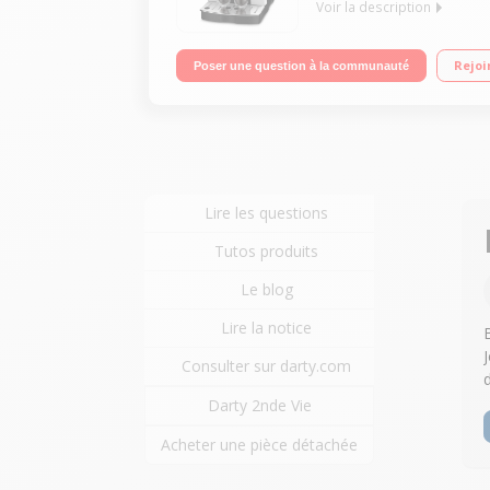
Voir la description
Machine à café à grains et moulu - Pression 15 ba
Rejoi
Poser une question à la communauté
Lire les questions
Tutos produits
Le blog
Lire la notice
Consulter sur darty.com
Darty 2nde Vie
Acheter une pièce détachée