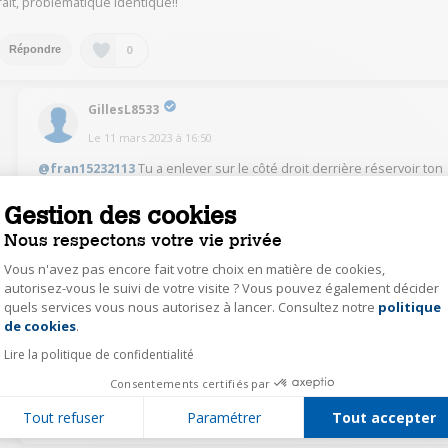
fait, problématique identique!!
0
Répondre
GillesL8533
Le
11 mars 2023
à
16:50
@fran15232113
Tu a enlever sur le côté droit derrière réservoir ton
système de poussoir de marre
Gestion des cookies
0
Répondre
Nous respectons votre vie privée
Vous n'avez pas encore fait votre choix en matière de cookies,
autorisez-vous le suivi de votre visite ? Vous pouvez également décider
GillesL8533
quels services vous nous autorisez à lancer. Consultez notre
politique
Axeptio consent
Le
11 mars 2023
à
16:48
de cookies
.
@fran15232113
Tu a enlever sur le côté droit derrière réservoir ton
Lire la politique de confidentialité
système de poussoir de marre
Consentements certifiés par
0
Répondre
Tout refuser
Paramétrer
Tout accepter