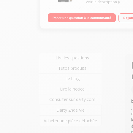
Voir la description
Machine à café à grains et moulu - Pression 15 ba
Rejoi
Poser une question à la communauté
Lire les questions
Tutos produits
Le blog
Lire la notice
Consulter sur darty.com
Darty 2nde Vie
Acheter une pièce détachée