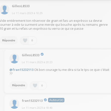
GillesL8533
Le
11 mars 2023
à
10:29
Vide entièrement ton réservoir de grain et fais un exprèsso sa devrai
tourner à vide ta surment une merde qui bouche après tu remains genre
10 grain et tu refais un exprèsso tu verra ce qui ce passe
0
Répondre
GillesL8533
Le
11 mars 2023
à
20:23
@fran15232113
Ok bon courage tu me dira si ta le tps ce que c'était
??
0
Répondre
Auteur(e)
fran15232113
Le
11 mars 2023
à
18:40