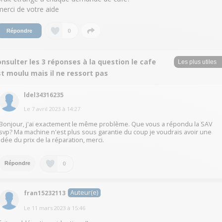
merci de votre aide
0
Répondre
nsulter les 3 réponses à la question le cafe
t moulu mais il ne ressort pas
ldel34316235
Le
7 avril 2023
à
14:27
Bonjour, j'ai exactement le même problème. Que vous a répondu la SAV
svp? Ma machine n'est plus sous garantie du coup je voudrais avoir une
idée du prix de la réparation, merci.
0
Répondre
Auteur(e)
fran15232113
Le
11 mars 2023
à
15:46