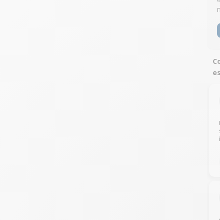
Co
es