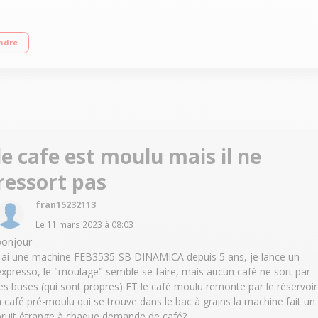
rs 6 recettes café dont 4 en accès direct Buse vapeur avec variateur Panneau 
ndre
le cafe est moulu mais il ne
ressort pas
fran15232113
Le
11 mars 2023
à
08:03
bonjour
J ai une machine FEB3535-SB DINAMICA depuis 5 ans, je lance un
expresso, le "moulage" semble se faire, mais aucun café ne sort par
les buses (qui sont propres) ET le café moulu remonte par le réservoir
à café pré-moulu qui se trouve dans le bac à grains la machine fait un
bruit étrange à chaque demande de café?