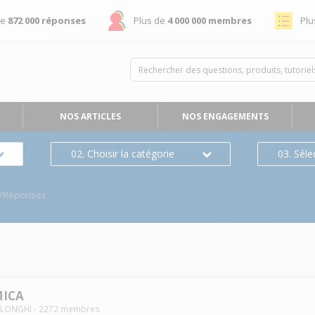
de
872 000 réponses
Plus de
4 000 000 membres
Plu
NOS ARTICLES
NOS ENGAGEMENTS
02. Choisir la catégorie
03. Séle
s/Réponses
MICA
ELONGHI
-
2272
membres