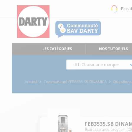
Plus 
LES CATÉGORIES
NOS TUTORIELS
01. Choisir une marque
Accueil
Communauté FEB3535.SB DINAMICA
Question
FEB3535.SB DINA
Expresso avec broyeur
D