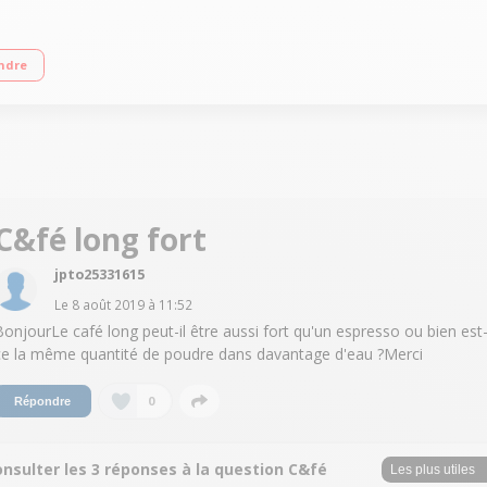
rs 6 recettes café dont 4 en accès direct Buse vapeur avec variateur Panneau 
ndre
C&fé long fort
jpto25331615
Le
8 août 2019
à
11:52
BonjourLe café long peut-il être aussi fort qu'un espresso ou bien est
ce la même quantité de poudre dans davantage d'eau ?Merci
0
Répondre
nsulter les 3 réponses à la question C&fé