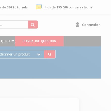
s de
530 tutoriels
Plus de
175 000 conversations
Connexion
QUI SOMMES-NOUS
POSER UNE QUESTION
ctionner un produit