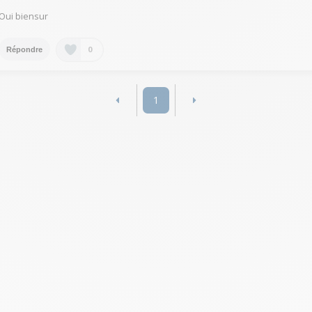
Oui biensur
0
Répondre
1