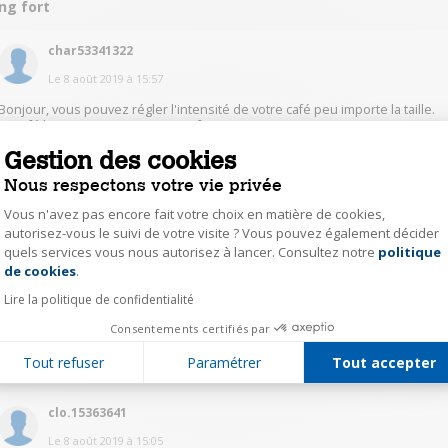
ng fort
char53341322
Le
8 août 2019
à
15:57
Bonjour, vous pouvez régler l'intensité de votre café peu importe la taille.
Le café long ne sera jamais aussi fort qu'un expresso je pense, je ne sais
pas si j'ai répondu à votre question...
Gestion des cookies
Nous respectons votre vie privée
1
Répondre
Vous n'avez pas encore fait votre choix en matière de cookies,
autorisez-vous le suivi de votre visite ? Vous pouvez également décider
brig33114242
quels services vous nous autorisez à lancer. Consultez notre
politique
Axeptio consent
de cookies
.
Le
8 août 2019
à
19:48
Lire la politique de confidentialité
Oui il peut être aussi fort en reglant l intensité
Consentements certifiés par
0
Répondre
Tout refuser
Paramétrer
Tout accepter
clo.15363641
Le
8 août 2019
à
15:05