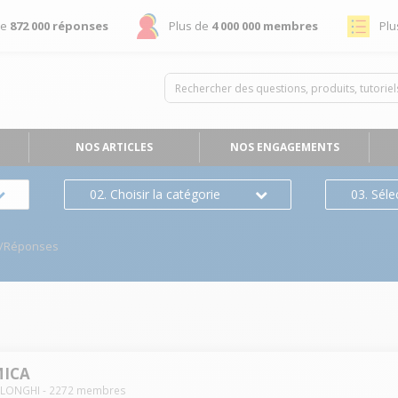
de
872 000 réponses
Plus de
4 000 000 membres
Plu
NOS ARTICLES
NOS ENGAGEMENTS
02. Choisir la catégorie
03. Séle
s/Réponses
MICA
ELONGHI
-
2272
membres