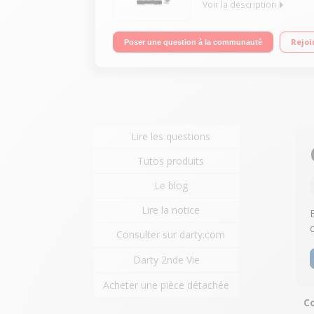
Voir la description
Machine à café à grains et moulu - Pression 15 ba
Rejoi
Poser une question à la communauté
Lire les questions
Tutos produits
Le blog
Lire la notice
Consulter sur darty.com
Darty 2nde Vie
Acheter une pièce détachée
Co