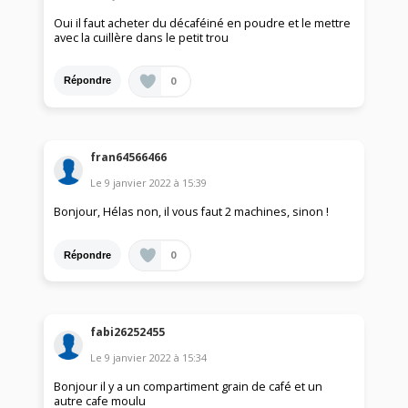
Oui il faut acheter du décaféiné en poudre et le mettre
avec la cuillère dans le petit trou
0
Répondre
fran64566466
Le
9 janvier 2022
à
15:39
Bonjour, Hélas non, il vous faut 2 machines, sinon !
0
Répondre
fabi26252455
Le
9 janvier 2022
à
15:34
Bonjour il y a un compartiment grain de café et un
autre cafe moulu