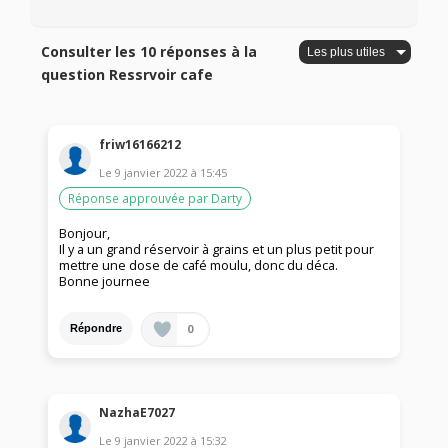
Consulter les 10 réponses à la
question Ressrvoir cafe
friw16166212
Le
9 janvier 2022
à
15:45
Réponse approuvée par Darty
Bonjour,
Il y a un grand réservoir à grains et un plus petit pour
mettre une dose de café moulu, donc du déca.
Bonne journee
0
Répondre
NazhaE7027
Le
9 janvier 2022
à
15:32