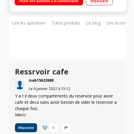
Rejoindre
Poser une question à la communauté
buse vapeur et eau chaude
Lire les questions
Tutos produits
Le blog
Lire la notice
Ressrvoir cafe
isab15622688
Le
9 janvier 2022
à
15:12
Y a t il deux compartiments du reservoir pour avoir
cafe et deca sans avoir besoin de vider le reservoir a
chaque fois.
Merci
0
Répondre