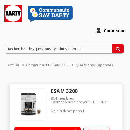
Connexion
Accueil
Communauté ESAM 3200
Questions/Réponses
ESAM 3200
964
membres
Expresso avec broyeur
DELONGHI
Voir la description
Machine à café à grains et moulu - Pression 15 bars 2 recettes
de café: Court et long Pictogramme Réservoir amovible 1,8L +