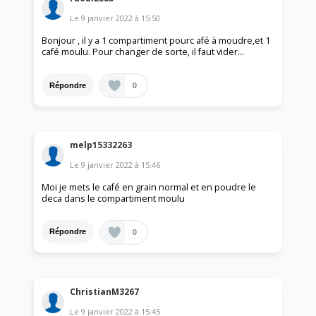
Le
9 janvier 2022
à
15:50
Bonjour , il y a 1 compartiment pourc afé à moudre,et 1
café moulu. Pour changer de sorte, il faut vider...
0
Répondre
melp15332263
Le
9 janvier 2022
à
15:46
Moi je mets le café en grain normal et en poudre le
deca dans le compartiment moulu
0
Répondre
ChristianM3267
Le
9 janvier 2022
à
15:45