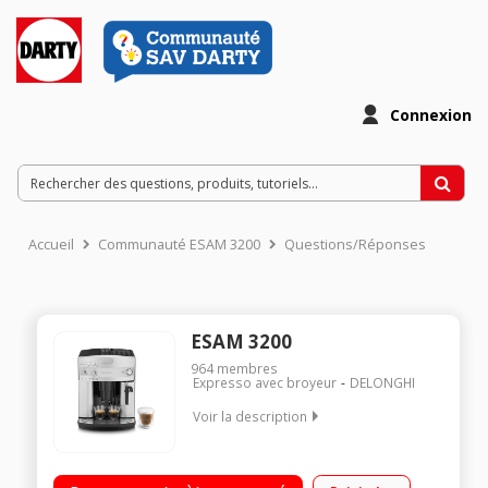
Connexion
Accueil
Communauté ESAM 3200
Questions/Réponses
ESAM 3200
964
membres
Expresso avec broyeur
DELONGHI
Voir la description
Machine à café à grains et moulu - Pression 15 bars 2 recettes
de café: Court et long Pictogramme Réservoir amovible 1,8L +