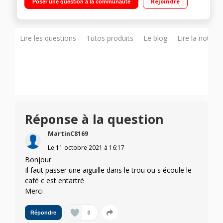
Rejoindre
Poser une question à la communauté
buse vapeur et eau chaude
Lire les questions
Tutos produits
Le blog
Lire la notice
Réponse à la question
MartinC8169
Le
11 octobre 2021
à
16:17
Bonjour
Il faut passer une aiguille dans le trou ou s écoule le
café c est entartré
Merci
0
Répondre