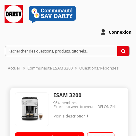
Connexion
Accueil
Communauté ESAM 3200
Questions/Réponses
ESAM 3200
964
membres
Expresso avec broyeur
DELONGHI
Voir la description
Machine à café à grains et moulu - Pression 15 bars 2 recettes
de café: Court et long Pictogramme Réservoir amovible 1,8L +