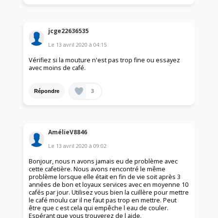
jcge22636535
Le
13 avril 2020
à
04:15
Vérifiez si la mouture n'est pas trop fine ou essayez
avec moins de café.
3
Répondre
AmélieV8846
Le
13 avril 2020
à
09:02
Bonjour, nous n avons jamais eu de problème avec
cette cafetière. Nous avons rencontré le même
problème lorsque elle était en fin de vie soit après 3
années de bon et loyaux services avec en moyenne 10
cafés par jour. Utilisez vous bien la cuillère pour mettre
le café moulu car il ne faut pas trop en mettre. Peut
être que c est cela qui empêche l eau de couler.
Espérant que vous trouverez de l aide.