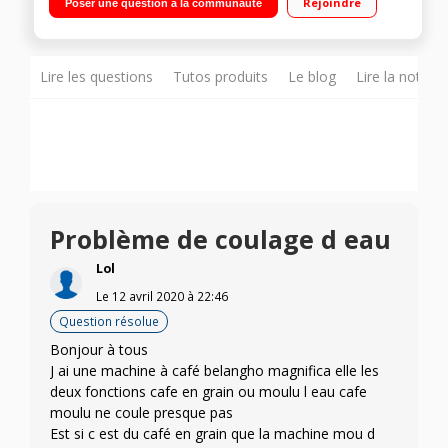
Rejoindre
Poser une question à la communauté
buse vapeur et eau chaude
Lire les questions
Tutos produits
Le blog
Lire la notice
Problème de coulage d eau
Lol
Le
12 avril 2020
à
22:46
Question résolue
Bonjour à tous
J ai une machine à café belangho magnifica elle les
deux fonctions cafe en grain ou moulu l eau cafe
moulu ne coule presque pas
Est si c est du café en grain que la machine mou d