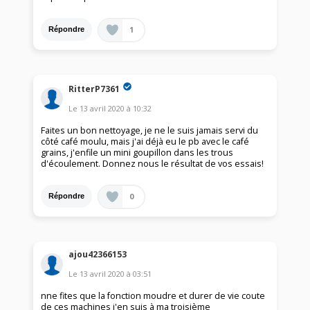
1
Répondre
RitterP7361
Le
13 avril 2020
à
10:32
Faites un bon nettoyage, je ne le suis jamais servi du
côté café moulu, mais j'ai déjà eu le pb avec le café
grains, j'enfile un mini goupillon dans les trous
d'écoulement. Donnez nous le résultat de vos essais!
0
Répondre
ajou42366153
Le
13 avril 2020
à
03:51
nne fites que la fonction moudre et durer de vie coute
de ces machines j'en suis à ma troisième