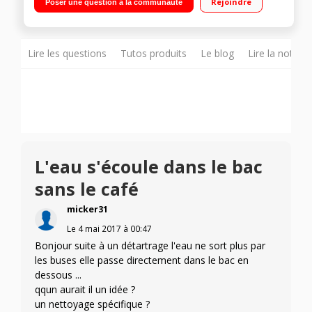
Rejoindre
Poser une question à la communauté
buse vapeur et eau chaude
Lire les questions
Tutos produits
Le blog
Lire la notice
L'eau s'écoule dans le bac
sans le café
micker31
Le
4 mai 2017
à
00:47
Bonjour suite à un détartrage l'eau ne sort plus par
les buses elle passe directement dans le bac en
dessous ...
qqun aurait il un idée ?
un nettoyage spécifique ?