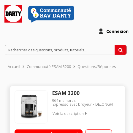
Connexion
Accueil
Communauté ESAM 3200
Questions/Réponses
ESAM 3200
964
membres
Expresso avec broyeur
DELONGHI
Voir la description
Machine à café à grains et moulu - Pression 15 bars 2 recettes
de café: Court et long Pictogramme Réservoir amovible 1,8L +