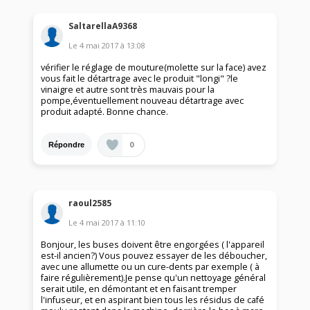
SaltarellaA9368
Le
4 mai 2017
à
13:08
vérifier le réglage de mouture(molette sur la face) avez
vous fait le détartrage avec le produit "longi" ?le
vinaigre et autre sont très mauvais pour la
pompe,éventuellement nouveau détartrage avec
produit adapté. Bonne chance.
0
Répondre
raoul2585
Le
4 mai 2017
à
11:10
Bonjour, les buses doivent être engorgées ( l'appareil
est-il ancien?) Vous pouvez essayer de les déboucher,
avec une allumette ou un cure-dents par exemple ( à
faire régulièrement).Je pense qu'un nettoyage général
serait utile, en démontant et en faisant tremper
l'infuseur, et en aspirant bien tous les résidus de café