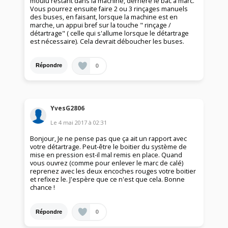
moulu restant dans la machine, derrière le bac à marc.
Vous pourrez ensuite faire 2 ou 3 rinçages manuels
des buses, en faisant, lorsque la machine est en
marche, un appui bref sur la touche " rinçage /
détartrage" ( celle qui s'allume lorsque le détartrage
est nécessaire). Cela devrait déboucher les buses.
0
Répondre
YvesG2806
Le
4 mai 2017
à
02:31
Bonjour, Je ne pense pas que ça ait un rapport avec
votre détartrage. Peut-être le boitier du système de
mise en pression est-il mal remis en place. Quand
vous ouvrez (comme pour enlever le marc de calé)
reprenez avec les deux encoches rouges votre boitier
et refixez le. J'espère que ce n'est que cela. Bonne
chance !
0
Répondre