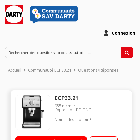
Connexion
Accueil
Communauté ECP33.21
Questions/Réponses
ECP33.21
955
membres
Expresso
DELONGHI
Voir la description
Machine à café manuelle - 15 bar Simple ou double expresso
en accès direct Buse vapeur Boutons mécaniques