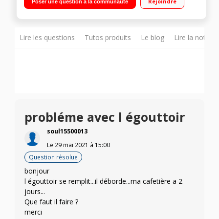
Rejoindre
Poser une question à la communauté
Lire les questions
Tutos produits
Le blog
Lire la notice
probléme avec l égouttoir
soul15500013
Le
29 mai 2021
à
15:00
Question résolue
bonjour
l égouttoir se remplit...il déborde...ma cafetière a 2
jours...
Que faut il faire ?
merci