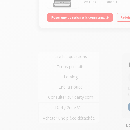
Voir la description
Machine à café manuelle - 15 bar Simple ou doub
Rejoi
Poser une question à la communauté
Lire les questions
Tutos produits
Le blog
Lire la notice
Consulter sur darty.com
Darty 2nde Vie
Acheter une pièce détachée
Co