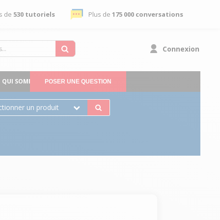
s de
530 tutoriels
Plus de
175 000 conversations
Connexion
QUI SOMMES-NOUS
POSER UNE QUESTION
ctionner un produit