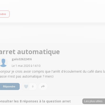
le expresso en accès direct Buse vapeur Boutons mécaniques
ndre
arret automatique
galo32622416
Le
1 mai 2020
à
14:10
bonjour je crois avoir compris que l'arrêt d'écoulement du café dans l
tasse n'est pas automatique ? merci
0
Répondre
nsulter les 8 réponses à la question arret