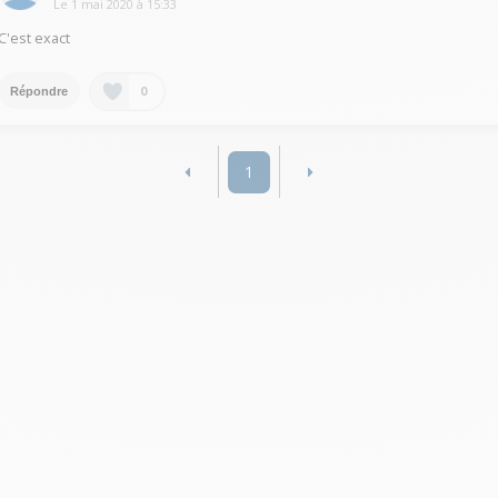
Le
1 mai 2020
à
15:33
C'est exact
0
Répondre
1