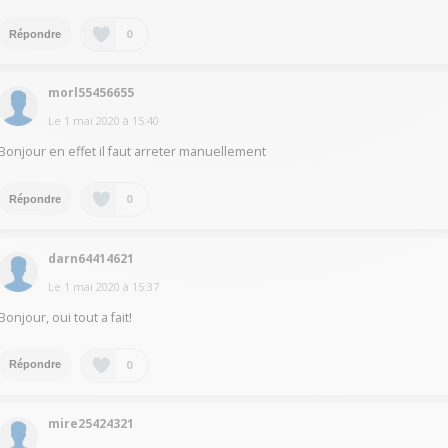
0
Répondre
morl55456655
Le
1 mai 2020
à
15:40
Bonjour en effet il faut arreter manuellement
0
Répondre
darn64414621
Le
1 mai 2020
à
15:37
Bonjour, oui tout a fait!
0
Répondre
mire25424321