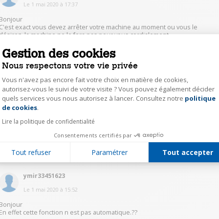
Le
1 mai 2020
à
17:37
Bonjour
C'est exact vous devez arrêter votre machine au moment ou vous le
désirez ,la machine ne le fera pas pour vous.cordialement
Gestion des cookies
0
Répondre
Nous respectons votre vie privée
Vous n'avez pas encore fait votre choix en matière de cookies,
mefr43613156
autorisez-vous le suivi de votre visite ? Vous pouvez également décider
quels services vous nous autorisez à lancer. Consultez notre
politique
Axeptio consent
Le
1 mai 2020
à
17:10
de cookies
.
Bonjour.
Lire la politique de confidentialité
c'est exact, c'est à vous de l'arrêter...
Consentements certifiés par
0
Répondre
Tout refuser
Paramétrer
Tout accepter
ymir33451623
Le
1 mai 2020
à
15:52
Bonjour
En effet cette fonction n est pas automatique.??