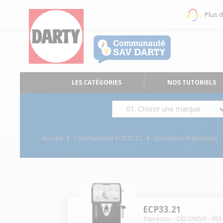
Plus 
LES CATÉGORIES
NOS TUTORIELS
01. Choisir une marque
Accueil
Communauté ECP33.21
Questions/Réponses
ECP33.21
Expresso
DELONGHI
-
955