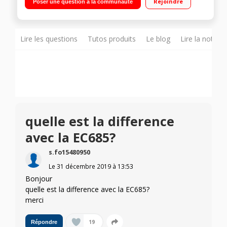
Rejoindre
Poser une question à la communauté
variateur Boutons mécaniques
Lire les questions
Tutos produits
Le blog
Lire la notice
quelle est la difference
avec la EC685?
s.fo15480950
Le
31 décembre 2019
à
13:53
Bonjour
quelle est la difference avec la EC685?
merci
19
Répondre