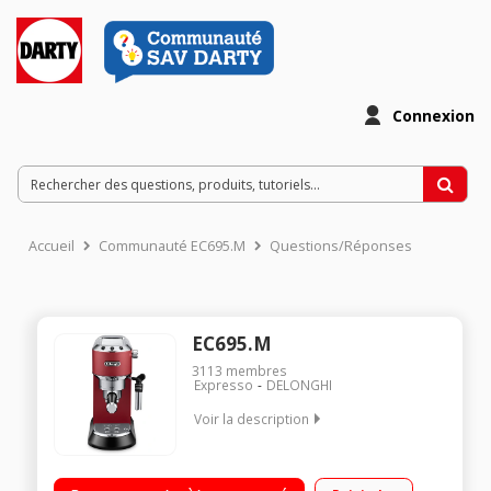
Connexion
Accueil
Communauté EC695.M
Questions/Réponses
EC695.M
3113
membres
Expresso
DELONGHI
Voir la description
Machine à café manuelle - 15 bar Simple ou double expresso
en accès direct - Technologie Thermoblock Buse vapeur avec