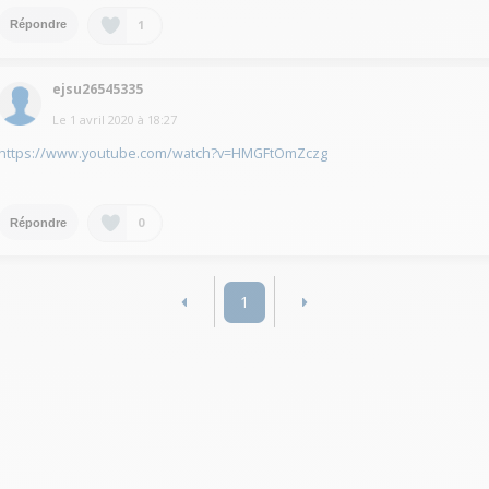
1
Répondre
ejsu26545335
Le
1 avril 2020
à
18:27
https://www.youtube.com/watch?v=HMGFtOmZczg
0
Répondre
1