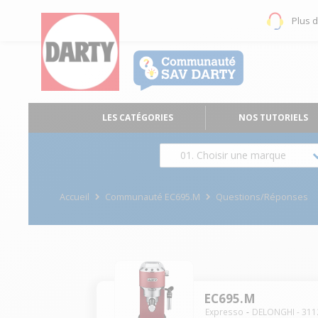
Plus 
LES CATÉGORIES
NOS TUTORIELS
01. Choisir une marque
Accueil
Communauté EC695.M
Questions/Réponses
EC695.M
Expresso
DELONGHI
-
311