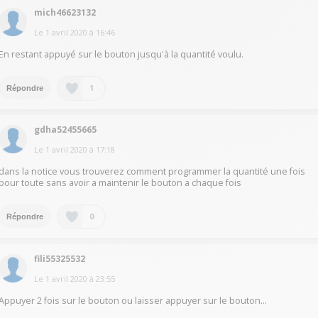
mich46623132
Le
1 avril 2020
à
16:46
En restant appuyé sur le bouton jusqu'à la quantité voulu.
1
Répondre
gdha52455665
Le
1 avril 2020
à
17:18
dans la notice vous trouverez comment programmer la quantité une fois
pour toute sans avoir a maintenir le bouton a chaque fois
0
Répondre
fili55325532
Le
1 avril 2020
à
23:55
Appuyer 2 fois sur le bouton ou laisser appuyer sur le bouton...