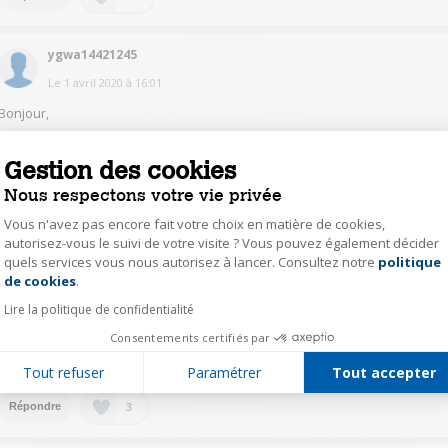
ygwa14421245
Le
1 avril 2020
à
16:01
Bonjour,
Je confirme. On règle la longueur en restant appuyé sur le bouton, ce
réglage est ensuite mémorisé et cette nouvelle longueur devient celle par
Gestion des cookies
défaut.
Nous respectons votre vie privée
Vous n'avez pas encore fait votre choix en matière de cookies,
6
Répondre
autorisez-vous le suivi de votre visite ? Vous pouvez également décider
quels services vous nous autorisez à lancer. Consultez notre
politique
Axeptio consent
de cookies
.
sind36565114
Lire la politique de confidentialité
Le
1 avril 2020
à
15:59
Consentements certifiés par
Bonjour, dans le manuel page 16 point 5.4 "Programmer la quantité de café
dans la machine". Salutations.
Tout refuser
Paramétrer
Tout accepter
3
Répondre