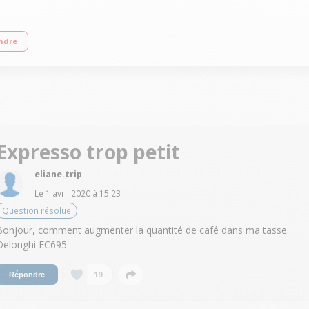
le expresso en accès direct - Technologie Thermoblock Buse vapeur avec var
ndre
Expresso trop petit
eliane.trip
Le
1 avril 2020
à
15:23
Question résolue
Bonjour, comment augmenter la quantité de café dans ma tasse.
Delonghi EC695
19
Répondre