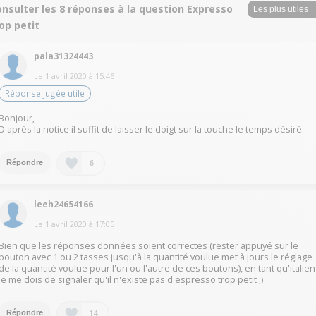
nsulter les 8 réponses à la question Expresso
op petit
pala31324443
Le
1 avril 2020
à
15:46
Réponse jugée utile
Bonjour,
D'après la notice il suffit de laisser le doigt sur la touche le temps désiré.
6
Répondre
leeh24654166
Le
1 avril 2020
à
17:05
Bien que les réponses données soient correctes (rester appuyé sur le
bouton avec 1 ou 2 tasses jusqu'à la quantité voulue met à jours le réglage
de la quantité voulue pour l'un ou l'autre de ces boutons), en tant qu'italien
je me dois de signaler qu'il n'existe pas d'espresso trop petit ;)
14
Répondre