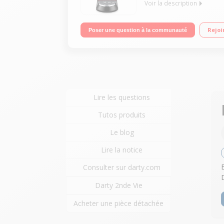
Voir la description
Machine à café manuelle - 15 bar Simple ou doub
Rejoi
Poser une question à la communauté
Lire les questions
Tutos produits
Le blog
Lire la notice
Consulter sur darty.com
Darty 2nde Vie
Acheter une pièce détachée