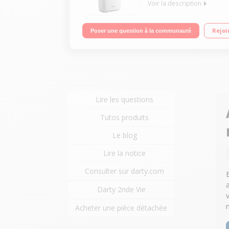
Voir la description
Déshumidification 14 L/24h - Réservoir 2,1 L Ecran
Rejoi
Poser une question à la communauté
Lire les questions
Tutos produits
Le blog
Lire la notice
Consulter sur darty.com
Darty 2nde Vie
Acheter une pièce détachée