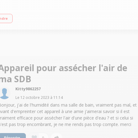
 LCD - Minuteur 12h Fonction buanderie - 2 filtres Niveau sonore 40 dB
ndre
Appareil pour assécher l'air de
ma SDB
Kitty9862257
Le
12 octobre 2023
à
11:14
Bonjour, j'ai de l'humidité dans ma salle de bain, vraiment pas mal, et
avant d'empreinter cet appareil à une amie j'aimerai savoir si il est
vraiment efficace pour assécher l'air d'une pièce d'eau ? et si celui si
n'est pas trop encombrant, je ne me rends pas trop compte. merci
0
Répondre