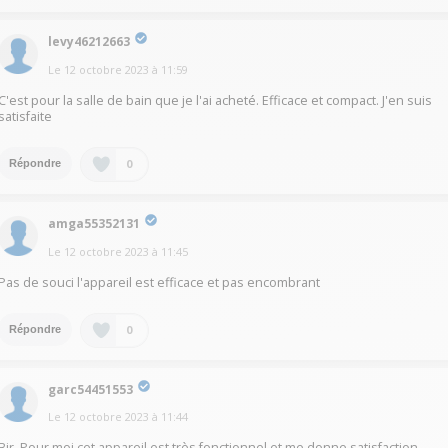
levy46212663
Le
12 octobre 2023
à
11:59
C'est pour la salle de bain que je l'ai acheté. Efficace et compact. J'en suis
satisfaite
0
Répondre
amga55352131
Le
12 octobre 2023
à
11:45
Pas de souci l'appareil est efficace et pas encombrant
0
Répondre
garc54451553
Le
12 octobre 2023
à
11:44
Bjr, Pour moi cet appareil est très fonctionnel et me donne satisfaction.