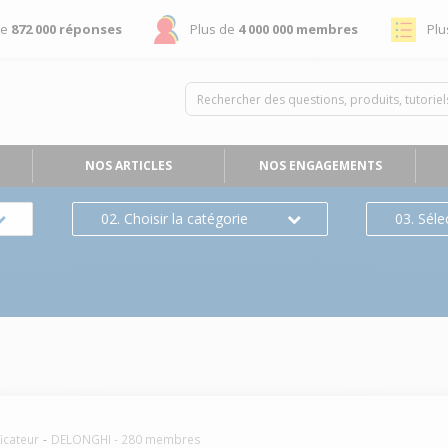
de
872 000 réponses
Plus de
4 000 000 membres
Plu
NOS ARTICLES
NOS ENGAGEMENTS
02. Choisir la catégorie
03. Séle
icateur
DELONGHI
-
280
membres