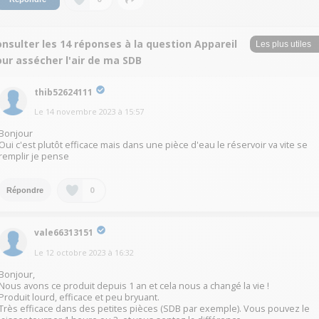
nsulter les 14 réponses à la question Appareil
ur assécher l'air de ma SDB
thib52624111
Le
14 novembre 2023
à
15:57
Bonjour
Oui c'est plutôt efficace mais dans une pièce d'eau le réservoir va vite se
remplir je pense
0
Répondre
vale66313151
Le
12 octobre 2023
à
16:32
Bonjour,
Nous avons ce produit depuis 1 an et cela nous a changé la vie !
Produit lourd, efficace et peu bryuant.
Très efficace dans des petites pièces (SDB par exemple). Vous pouvez le