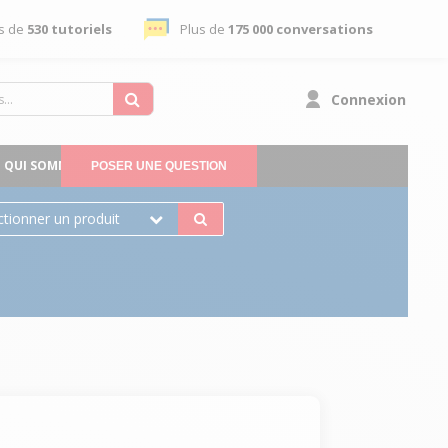
s de
530 tutoriels
Plus de
175 000 conversations
Connexion
QUI SOMMES-NOUS
POSER UNE QUESTION
ctionner un produit