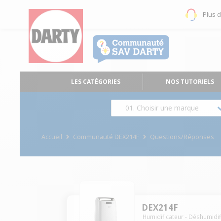
Plus 
LES CATÉGORIES
NOS TUTORIELS
01. Choisir une marque
Accueil
Communauté DEX214F
Questions/Réponses
DEX214F
Humidificateur - Déshumidif