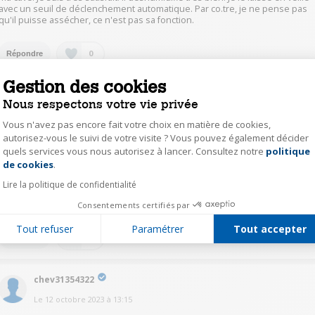
avec un seuil de déclenchement automatique. Par co.tre, je ne pense pas
qu'il puisse assécher, ce n'est pas sa fonction.
0
Répondre
Gestion des cookies
step34331211
Nous respectons votre vie privée
Le
12 octobre 2023
à
13:36
Vous n'avez pas encore fait votre choix en matière de cookies,
Bonjour.
autorisez-vous le suivi de votre visite ? Vous pouvez également décider
Il remplace un vieux modèle dans la salle de bain.
quels services vous nous autorisez à lancer. Consultez notre
politique
Axeptio consent
Avant j'avais de serviette toujours légèrement humide.
de cookies
.
Si on le mets au maximum il assèche tous correctement la position pour le
linge est très efficace.
Lire la politique de confidentialité
Ne pas oublier de le vidé si il y a pas le tuyaux.
Consentements certifiés par
Tout refuser
Paramétrer
Tout accepter
0
Répondre
chev31354322
Le
12 octobre 2023
à
13:15