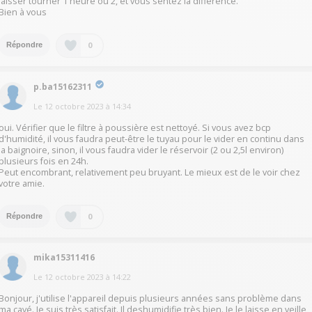
laisser tourner 1 heure ou 2, et vous sentez la différence.
Bien à vous
0
Répondre
p.ba15162311
Le
12 octobre 2023
à
14:34
oui. Vérifier que le filtre à poussière est nettoyé. Si vous avez bcp
d'humidité, il vous faudra peut-être le tuyau pour le vider en continu dans
la baignoire, sinon, il vous faudra vider le réservoir (2 ou 2,5l environ)
plusieurs fois en 24h.
Peut encombrant, relativement peu bruyant. Le mieux est de le voir chez
votre amie.
0
Répondre
mika15311416
Le
12 octobre 2023
à
14:22
Bonjour, j'utilise l'appareil depuis plusieurs années sans problème dans
ma cavé. Je suis très satisfait. Il deshumidifie très bien. Je le laisse en veille