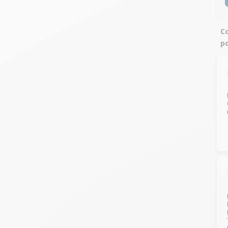
Co
po