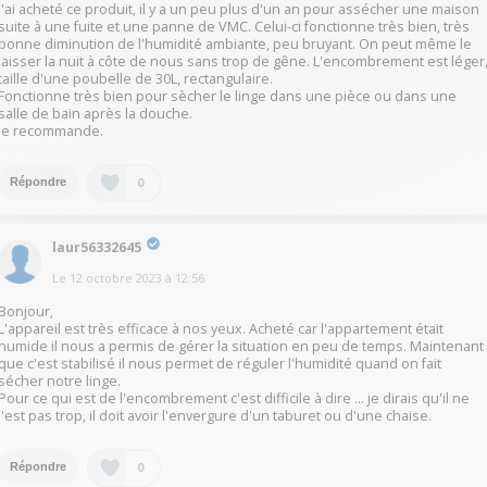
J'ai acheté ce produit, il y a un peu plus d'un an pour assécher une maison
suite à une fuite et une panne de VMC. Celui-ci fonctionne très bien, très
bonne diminution de l'humidité ambiante, peu bruyant. On peut même le
laisser la nuit à côte de nous sans trop de gêne. L'encombrement est léger
taille d'une poubelle de 30L, rectangulaire.
Fonctionne très bien pour sècher le linge dans une pièce ou dans une
salle de bain après la douche.
Je recommande.
0
Répondre
laur56332645
Le
12 octobre 2023
à
12:56
Bonjour,
L'appareil est très efficace à nos yeux. Acheté car l'appartement était
humide il nous a permis de gérer la situation en peu de temps. Maintenant
que c'est stabilisé il nous permet de réguler l'humidité quand on fait
sécher notre linge.
Pour ce qui est de l'encombrement c'est difficile à dire ... je dirais qu'il ne
l'est pas trop, il doit avoir l'envergure d'un taburet ou d'une chaise.
0
Répondre