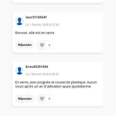
laur51165641
Le
1 février 2020
à
22:34
Bonsoir, elle est en verre
0
Répondre
breu65351656
Le
1 février 2020
à
20:23
En verre, avec poignée et couvercle plastique. Aucun
souci après un an d'utilisation quasi quotidienne.
0
Répondre