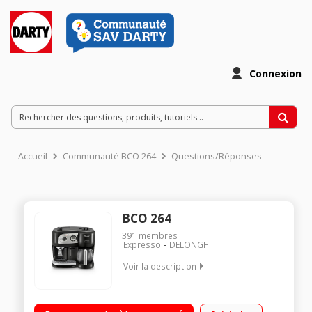
Connexion
Accueil
Communauté BCO 264
Questions/Réponses
BCO 264
391
membres
Expresso
DELONGHI
Voir la description
Expresso à pompe 15 bars Expresso : 1 ou 2 tasses -
Cafetière : 10 tasses Cappucino system - Vario system