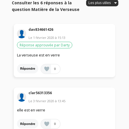
Consulter les 6 réponses à la
question Matière de la Verseuse
dav834661426
Le
1 février 2020
à
15:13
Réponse approuvée par Darty
La verseuse est en verre
0
Répondre
clar56313356
Le
3 février 2020
à
13:45
elle est en verre
0
Répondre