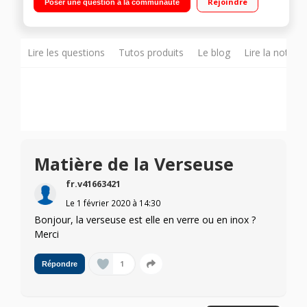
Rejoindre
Poser une question à la communauté
Nouveau porte filtre Super Crema
Lire les questions
Tutos produits
Le blog
Lire la notice
Matière de la Verseuse
fr.v41663421
Le
1 février 2020
à
14:30
Bonjour, la verseuse est elle en verre ou en inox ?
Merci
1
Répondre