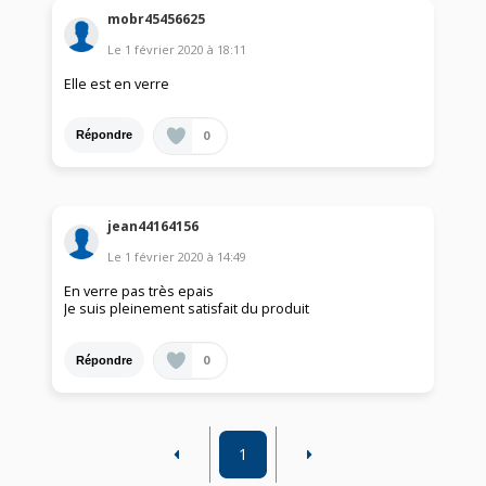
mobr45456625
Le
1 février 2020
à
18:11
Elle est en verre
0
Répondre
jean44164156
Le
1 février 2020
à
14:49
En verre pas très epais
Je suis pleinement satisfait du produit
0
Répondre
1