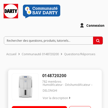
Connexion
Accueil
Communauté 0148720200
Questions/Réponses
0148720200
782
membres
Humidificateur - Déshumidificateur
DELONGHI
Voir la description
Extraction 20 L/j - Surface couverte : jusqu'à 90 m³ Réservoir
4,5 L - Drainage continu Hygrostat électronique Fonction