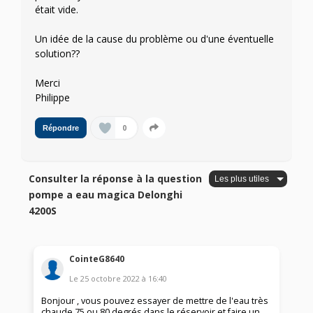
était vide.
Un idée de la cause du problème ou d'une éventuelle
solution??
Merci
Philippe
0
Répondre
Consulter la réponse à la question
pompe a eau magica Delonghi
4200S
CointeG8640
Le
25 octobre 2022
à
16:40
Bonjour , vous pouvez essayer de mettre de l'eau très
chaude 75 ou 80 degrés dans le réservoir et faire un