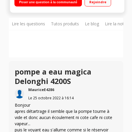
Rejoindre
Poser une question à la communauté
purificateur et sèche linge
Lire les questions
Tutos produits
Le blog
Lire la notice
pompe a eau magica
Delonghi 4200S
MauriceE4286
Le
25 octobre 2022
à
16:14
Bonjour
apres détartrage il semble que la pompe tourne à
vide et donc aucun écoulement ni cote cafe ni cote
vapeur...
puis le voyant eau s'allume comme si le réservoir