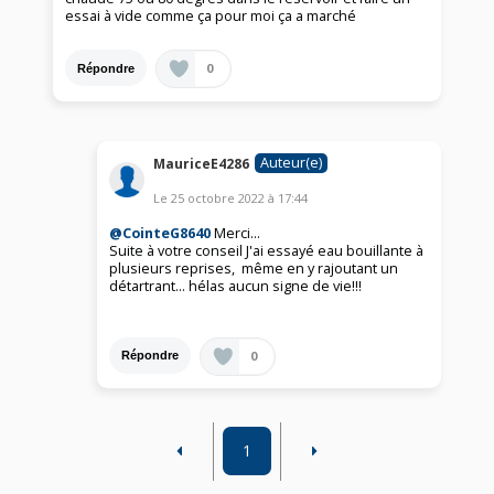
essai à vide comme ça pour moi ça a marché
0
Répondre
Auteur(e)
MauriceE4286
Le
25 octobre 2022
à
17:44
@CointeG8640
Merci...
Suite à votre conseil J'ai essayé eau bouillante à
plusieurs reprises, même en y rajoutant un
détartrant... hélas aucun signe de vie!!!
0
Répondre
1