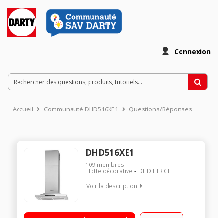
Connexion
Accueil
Communauté DHD516XE1
Questions/Réponses
DHD516XE1
109
membres
Hotte décorative
DE DIETRICH
Voir la description
Débit d'air 710 m3/h en Norme 61591/1 Puissance acoustique
72,6 dB(A) 2 éclairage halogène 20 Watts 1 filtre à graisse en