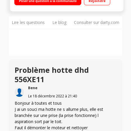
Rejoindre
Poser une question à la communauté
inox - 1 filtre à charbon
Lire les questions
Le blog
Consulter sur darty.com
Problème hotte dhd
556XE11
Bene
Le
18 décembre 2022
à
21:40
Bonjour à toutes et tous
J ai un souci ma hotte ne s allume plus, elle est
branchée sur une prise (la prise fonctionne) l
aspiration sort par le toit.
Faut il démonter le moteur et nettoyer