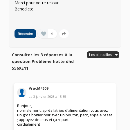
Merci pour votre retour
Benedicte
4
Répondre
Consulter les 3 réponses à la
question Problème hotte dhd
556XE11
VracM4609
Le
3 janvier 2023
à
15:55
Bonjour,
normalement, après latries d'alimentation vous avez
un gros boitier noir avec un bouton, petit, appelé reset
; appuyez dessus et ça repart.
cordialement