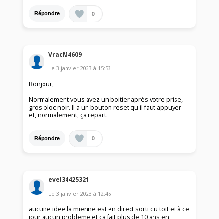
0
Répondre
VracM4609
Le
3 janvier 2023
à
15:53
Bonjour,
Normalement vous avez un boitier après votre prise,
gros bloc noir. Il a un bouton reset qu'il faut appuyer
et, normalement, ça repart.
0
Répondre
evel34425321
Le
3 janvier 2023
à
12:46
aucune idee la mienne est en direct sorti du toit et à ce
jour aucun probleme et ça fait plus de 10 ans en