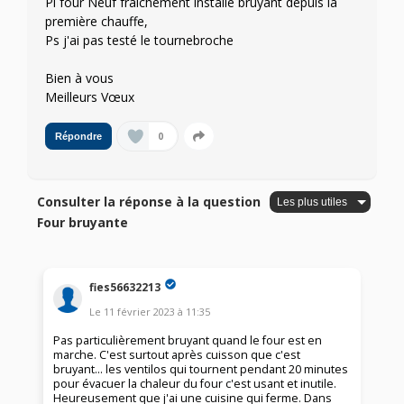
Pi four Neuf fraîchement installé bruyant depuis la
première chauffe,
Ps j'ai pas testé le tournebroche
Bien à vous
Meilleurs Vœux
0
Répondre
Consulter la réponse à la question
Four bruyante
fies56632213
Le
11 février 2023
à
11:35
Pas particulièrement bruyant quand le four est en
marche. C'est surtout après cuisson que c'est
bruyant... les ventilos qui tournent pendant 20 minutes
pour évacuer la chaleur du four c'est usant et inutile.
Heureusement que j'ai une cuisine qui ferme. Dans