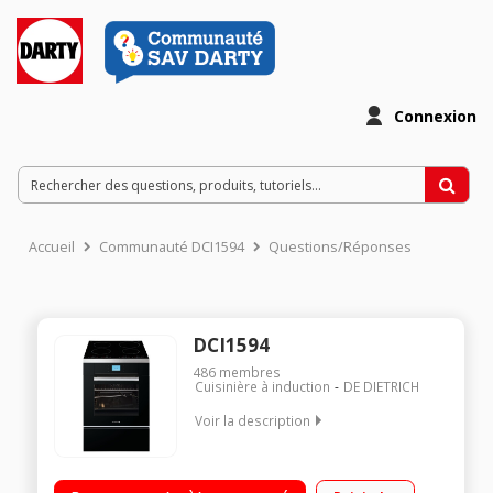
Connexion
Accueil
Communauté DCI1594
Questions/Réponses
DCI1594
486
membres
Cuisinière à induction
DE DIETRICH
Voir la description
Largeur 60 cm - 4 foyers Commandes sensitives Four
multifonction - Chaleur tournante Nettoyage par pyrolyse -