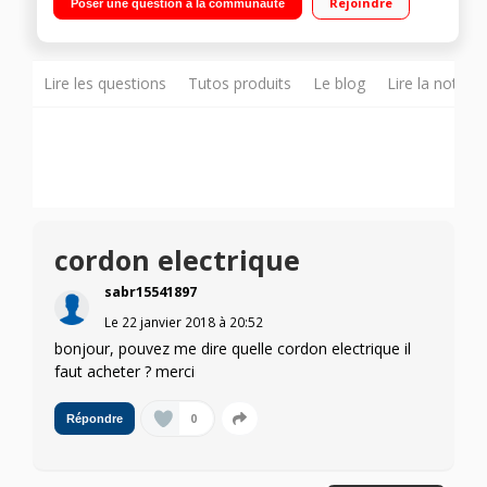
Rejoindre
Poser une question à la communauté
Porte froide
Lire les questions
Tutos produits
Le blog
Lire la notice
cordon electrique
sabr15541897
Le
22 janvier 2018
à
20:52
bonjour, pouvez me dire quelle cordon electrique il
faut acheter ? merci
0
Répondre