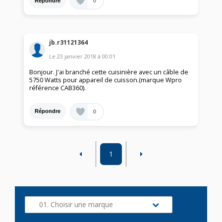
0
Répondre
jb.r31121364
Le
23 janvier 2018
à
00:01
Bonjour. J'ai branché cette cuisinière avec un câble de
5750 Watts pour appareil de cuisson.(marque Wpro
référence CAB360).
0
Répondre
1
01. Choisir une marque