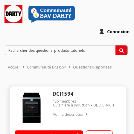
Connexion
Accueil
Communauté DCI1594
Questions/Réponses
DCI1594
486
membres
Cuisinière à induction
DE DIETRICH
Voir la description
Largeur 60 cm - 4 foyers Commandes sensitives Four
multifonction - Chaleur tournante Nettoyage par pyrolyse -