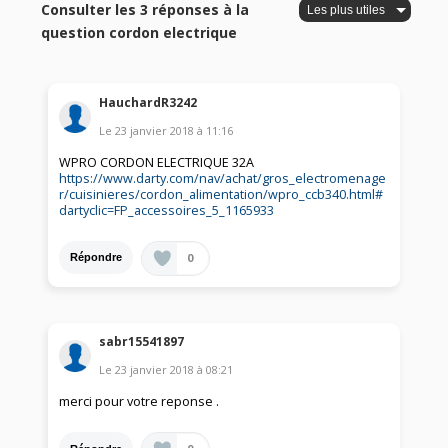
Consulter les 3 réponses à la
question cordon electrique
HauchardR3242
Le
23 janvier 2018
à
11:16
WPRO CORDON ELECTRIQUE 32A
https://www.darty.com/nav/achat/gros_electromenage
r/cuisinieres/cordon_alimentation/wpro_ccb340.html#
dartyclic=FP_accessoires_5_1165933
0
Répondre
sabr15541897
Le
23 janvier 2018
à
08:21
merci pour votre reponse .