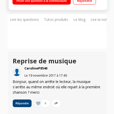
Rejoindre
Poser une question à la communauté
Fourni avec 3 embouts de confort (S,M,L) et 2 embouts
waterproof (M,L)
Lire les questions
Tutos produits
Le blog
Lire la notice
Reprise de musique
CarolineP8540
Le
19 novembre 2017
à
17:40
Bonjour, quand on arrête le lecteur, la musique
s'arrête au même endroit où elle repart à la première
chanson ? merci
0
Répondre