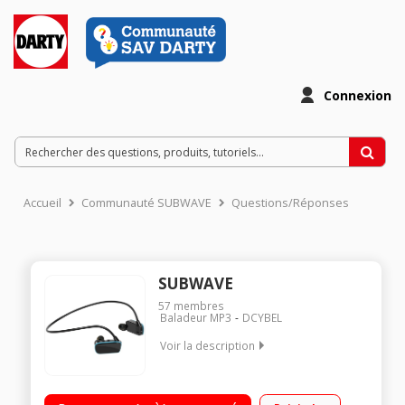
Connexion
Accueil
Communauté SUBWAVE
Questions/Réponses
SUBWAVE
57
membres
Baladeur MP3
DCYBEL
Voir la description
Capacité 4 Go - Lecteur MP3 Entièrement étanche (certifié IPX8)
- Sans fil et léger Batterie Lithium-ion - 8 heures d'autonomie