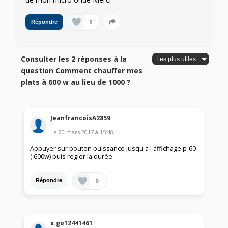
0
Répondre
Consulter les 2 réponses à la
question Comment chauffer mes
plats à 600 w au lieu de 1000 ?
JeanfrancoisA2859
Le
20 mars 2017
à
15:48
Appuyer sur bouton puissance jusqu a l affichage p-60
( 600w) puis regler la durée
0
Répondre
x.go12441461