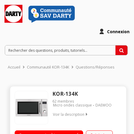
Connexion
Accueil
Communauté KOR-134K
Questions/Réponses
KOR-134K
62
membres
Micro ondes classique
DAEWOO
Voir la description
Diamètre plateau 32,5 cm - Capacité 37 l. / Puissance 1000
watts / 10 niveaux de puissance / Grand plateau