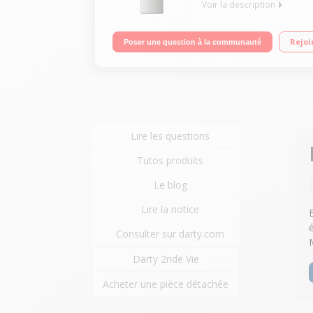
Voir la description
Volume 240 L - Dimensions HxLxP : 160.5x54.8x63.2 
Rejoi
Poser une question à la communauté
Lire les questions
Tutos produits
Le blog
Lire la notice
Consulter sur darty.com
Darty 2nde Vie
Acheter une pièce détachée