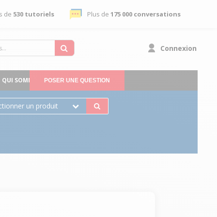
s de
530 tutoriels
Plus de
175 000 conversations
Connexion
QUI SOMMES-NOUS
POSER UNE QUESTION
ctionner un produit