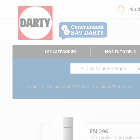
Plus 
LES CATÉGORIES
NOS TUTORIELS
01. Choisir une marque
Accueil
Communauté FN 296
Questions/Réponses
FN 296
Réfrigérateur Congélateur