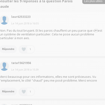
nsulter les 9 réponses à la question Parois
haude
laur62533223
Le
14 juin 2018
à
16:05
Non. Pas du tout bruyant. Et les parois chauffent un peu parce que cest
un système de ventilation particulier. Cela ne pose aucun problème
particulier à mon avis.
1
Répondre
tata15621956
Le
14 juin 2018
à
15:39
Merci beaucoup pour ces informations, elles me sont précieuses. Vu
l'emplacement, le côté "chaud" peu me posé problème. Merci encore
1
Répondre