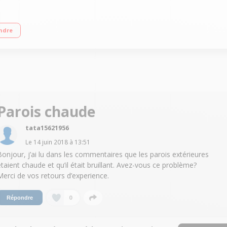
cm - A+ Réfrigérateur à froid ventilé 176 L Congélateur à froid ventilé 86 L Ecl
ndre
Parois chaude
tata15621956
Le
14 juin 2018
à
13:51
Bonjour, j’ai lu dans les commentaires que les parois extérieures
étaient chaude et qu’il était bruillant. Avez-vous ce problème?
Merci de vos retours d’experience.
0
Répondre