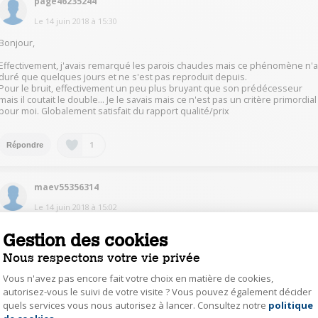
page46235244
Le
14 juin 2018
à
15:30
Bonjour,
Effectivement, j'avais remarqué les parois chaudes mais ce phénomène n'
duré que quelques jours et ne s'est pas reproduit depuis.
Pour le bruit, effectivement un peu plus bruyant que son prédécesseur
mais il coutait le double... Je le savais mais ce n'est pas un critère primordial
pour moi. Globalement satisfait du rapport qualité/prix
1
Répondre
maev55356314
Le
14 juin 2018
à
15:02
Bonjour,
Gestion des cookies
Je ne le trouve pas bruyant, pas plus qu'un autre en tout cas, et pourtant je
n'ai pas de séparation entre ma cuisine et mon salon.
Nous respectons votre vie privée
Pour ce qui est de la paroi extérieure, à droite, en effet, elle est assez
chaude. Je suppose que les fluides circulent de ce côté là. J'ai cru
Vous n'avez pas encore fait votre choix en matière de cookies,
comprendre que c'était encore plus flagrant sur un frigo neuf... à voir dans
autorisez-vous le suivi de votre visite ? Vous pouvez également décider
le temps mais pour l'instant, je suis très satisfaite de mon achat.
quels services vous nous autorisez à lancer. Consultez notre
politique
Axeptio consent
Bonne recherche ;-)