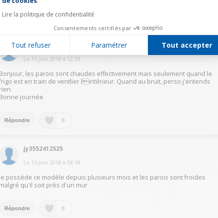
de cookies
.
Lire la politique de confidentialité
1
Répondre
Consentements certifiés par
Tout refuser
Paramétrer
Tout accepter
chri66535324
Le
15 juin 2018
à
12:29
Bonjour, les parois sont chaudes effectivement mais seulement quand le
frigo est en train de ventlier lintérieur. Quand au bruit, perso j'entends
rien.
Bonne journée
0
Répondre
jy3552412525
Le
15 juin 2018
à
08:18
Je possède ce modèle depuis plusieurs mois et les parois sont froides
malgré qu'il soit près d'un mur
0
Répondre