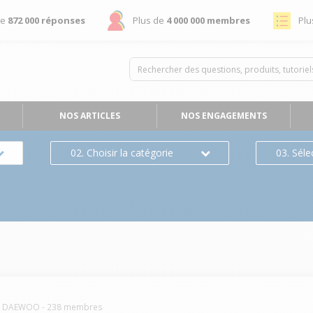
de
872 000 réponses
Plus de
4 000 000 membres
Plu
NOS ARTICLES
NOS ENGAGEMENTS
02. Choisir la catégorie
03. Séle
DAEWOO
-
238
membres