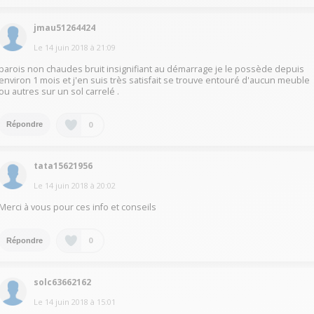
jmau51264424
Le
14 juin 2018
à
21:09
parois non chaudes bruit insignifiant au démarrage je le possède depuis
environ 1 mois et j'en suis très satisfait se trouve entouré d'aucun meuble
ou autres sur un sol carrelé .
0
Répondre
tata15621956
Le
14 juin 2018
à
20:02
Merci à vous pour ces info et conseils
0
Répondre
solc63662162
Le
14 juin 2018
à
15:01