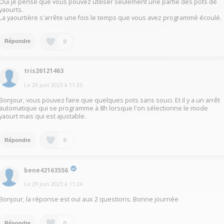
Oui je pense que vous pouvez utiliser seulement une partie des pots de
yaourts.
La yaourtière s'arrête une fois le temps que vous avez programmé écoulé.
0
Répondre
tris26121463
Le
29 juin 2023
à
11:25
Bonjour, vous pouvez faire que quelques pots sans souci. Et il y a un arrêt
automatique qui se programme à 8h lorsque l'on sélectionne le mode
yaourt mais qui est ajustable.
0
Répondre
bene42163556
Le
29 juin 2023
à
11:24
Bonjour, la réponse est oui aux 2 questions. Bonne journée
0
Répondre