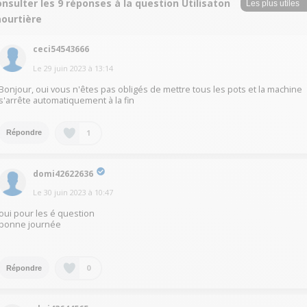
nsulter les 9 réponses à la question Utilisaton
aourtière
ceci54543666
Le
29 juin 2023
à
13:14
Bonjour, oui vous n'êtes pas obligés de mettre tous les pots et la machine
s'arrête automatiquement à la fin
1
Répondre
domi42622636
Le
30 juin 2023
à
10:47
oui pour les é question
bonne journée
0
Répondre