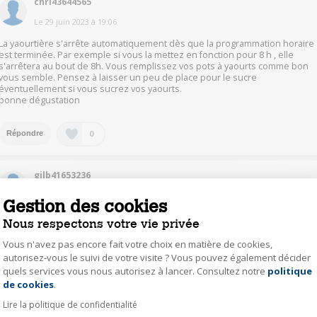
chri43644565
Le
29 juin 2023
à
19:06
La yaourtière s'arrête automatiquement dès que la programmation horaire
est terminée. Par exemple si vous la mettez en fonction pour 8 h , elle
s'arrêtera au bout de 8h. Vous remplissez vos pots à yaourts comme bon
vous semble. Pensez à laisser un peu de place pour le sucre
éventuellement si vous sucrez vos yaourts.
bonne dégustation
0
Répondre
gilb41653236
Le
29 juin 2023
à
18:55
Gestion des cookies
l'utilisation est possible avec un minimum de pots. L'arrêt est automatique ,
Nous respectons votre vie privée
c'est vous qui programmez le temps du process en début de la mise en
service.
Vous n'avez pas encore fait votre choix en matière de cookies,
autorisez-vous le suivi de votre visite ? Vous pouvez également décider
quels services vous nous autorisez à lancer. Consultez notre
politique
Axeptio consent
0
Répondre
de cookies
.
Lire la politique de confidentialité
pava31133666