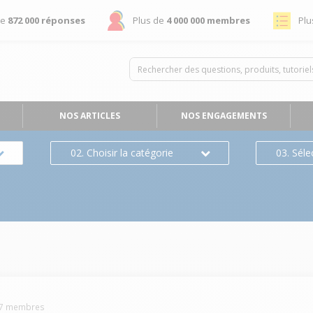
de
872 000 réponses
Plus de
4 000 000 membres
Plu
NOS ARTICLES
NOS ENGAGEMENTS
02. Choisir la catégorie
03. Séle
7
membres