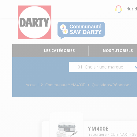
Plus 
LES CATÉGORIES
NOS TUTORIELS
01. Choisir une marque
Accueil
Communauté YM400E
Questions/Réponses
YM400E
Yaourtière
CUISINART
-
39