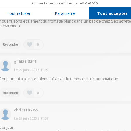
Consentements certifiés par
Le
29 juin 2023
à
16:01
Tout refuser
Paramétrer
Tout accepter
Il n'est pas nécessaire de remplir tous les pots, il y a un arrêt automatique
nous faisons également du fromage blanc dans un bac de chez Seb achet
séparément
0
Répondre
gill62415345
Le
29 juin 2023
à
11:59
Bonjour oui aucun problème réglage du temps et arrêt automatique
0
Répondre
chri61146355
Le
29 juin 2023
à
11:28
Bonjour,