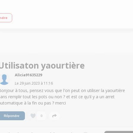
pots faisselles 250 ml 2 programmes : yaourts et fromage frais Inclus : 6 pots
ndre
Utilisaton yaourtière
Alicia91635229
Le
29 juin 2023
à
11:16
Bonjour à tous, pensez vous que l'on peut on utiliser la yaourtière
sans remplir tout les pots ou non ? et est ce qu'il y a un arret
automatique à la fin ou pas ? merci
0
Répondre