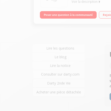
Voir la description
2 en 1 : yaourtière / fromagère 6 pots 125 ml + 2 
Rejoi
Poser une question à la communauté
Lire les questions
Le blog
Lire la notice
Consulter sur darty.com
Darty 2nde Vie
Acheter une pièce détachée