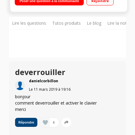
Rejoindre
Poser une question à la communauté
Lire les questions
Tutos produits
Le blog
Lire la notice
deverrouiller
danielcorbillon
Le
11 mars 2019
à
19:16
bonjour
comment deverrouiller et activer le clavier
merci
6
Répondre