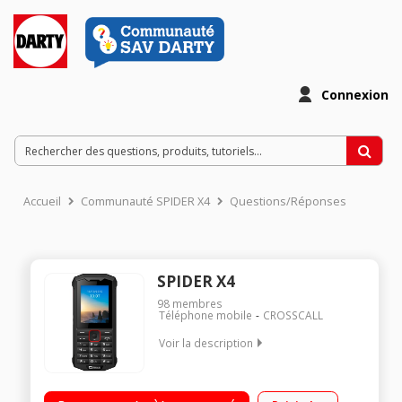
Connexion
Accueil
Communauté SPIDER X4
Questions/Réponses
SPIDER X4
98
membres
Téléphone mobile
CROSSCALL
Voir la description
"Téléphone étanche - Résistant IP68 Ecran 2,4"" - 240x360
pixels Appareil photo 2 mégapixels Double SIM"